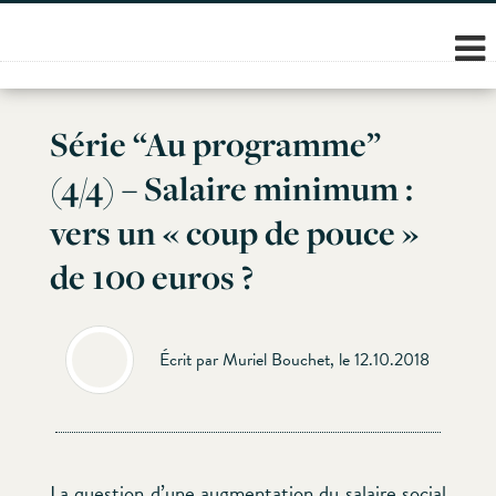
Skip
to
content
Série “Au programme”
(4/4) – Salaire minimum :
vers un « coup de pouce »
de 100 euros ?
Écrit par Muriel Bouchet, le 12.10.2018
La question d’une augmentation du salaire social