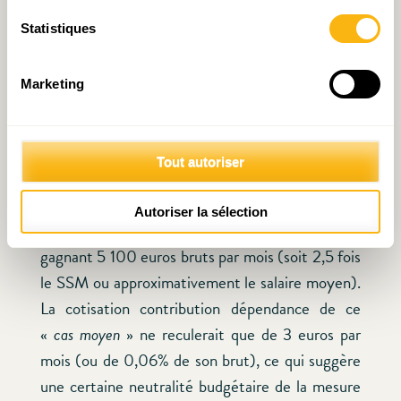
lieu, serait retranchée de la base non plus
Statistiques
seulement le quart du SSM comme
actuellement, mais
la totalité
de ce dernier. En
Marketing
deuxième lieu, le taux de la contribution serait
adapté afin de financer tout ou partie du coût
budgétaire lié à la diminution de la base. A titre
Tout autoriser
d’exemple, un taux porté de 1,4 à 2% compte
tenu de la nouvelle base (réduite) laisserait
Autoriser la sélection
pratiquement inchangée la situation d’un salarié
gagnant 5 100 euros bruts par mois (soit 2,5 fois
le SSM ou approximativement le salaire moyen).
La cotisation contribution dépendance de ce
«
cas moyen
» ne reculerait que de 3 euros par
mois (ou de 0,06% de son brut), ce qui suggère
une certaine neutralité budgétaire de la mesure