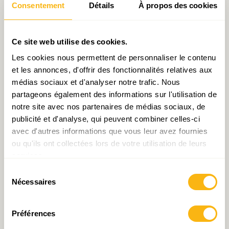
Consentement
Détails
À propos des cookies
donc une contribution dépendance de 22 euros
par mois (1,4% de 1 536 euros).
Ce site web utilise des cookies.
Tableau : Base et taux de l’assurance
Les cookies nous permettent de personnaliser le contenu
dépendance
(en euros, sauf mention contraire)
et les annonces, d'offrir des fonctionnalités relatives aux
médias sociaux et d'analyser notre trafic. Nous
partageons également des informations sur l'utilisation de
notre site avec nos partenaires de médias sociaux, de
publicité et d'analyse, qui peuvent combiner celles-ci
avec d'autres informations que vous leur avez fournies
ou qu'ils ont collectées lors de votre utilisation de leurs
services.
Sélection
Source : Calculs IDEA.
Nécessaires
du
consentement
Il est proposé ici d’opérer par rapport à cette
Préférences
situation un double basculement. En premier