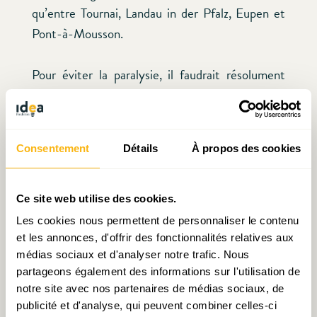
qu’entre Tournai, Landau in der Pfalz, Eupen et
Pont-à-Mousson.
Pour éviter la paralysie, il faudrait résolument
mettre en œuvre, dans la Grande Région, le
principe de la subsidiarité, c’est-à-dire prendre
les décisions là où elles font sens. Il faudrait
Consentement
Détails
À propos des cookies
mettre de l’ordre dans le méli-mélo grand-
régional, s’interroger sur ses frontières, se fixer
quelques grandes priorités socio-économiques,
Ce site web utilise des cookies.
sociologiques et culturelles (p.ex. la mobilité, la
Les cookies nous permettent de personnaliser le contenu
reconnaissance des diplômes, la protection des
et les annonces, d'offrir des fonctionnalités relatives aux
médias sociaux et d'analyser notre trafic. Nous
droits de sécurité sociale, l’apprentissage des
partageons également des informations sur l'utilisation de
langues et de l’histoire commune) et se donner
notre site avec nos partenaires de médias sociaux, de
les moyens de les atteindre.
publicité et d'analyse, qui peuvent combiner celles-ci