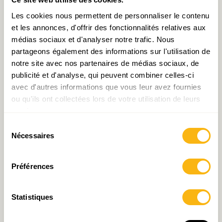
Luxembourg : 204 000
Idée du mois n°5 –
Les cookies nous permettent de personnaliser le contenu
arrivées et… 111 000
Résolutions culturelles
et les annonces, d'offrir des fonctionnalités relatives aux
départs !
médias sociaux et d'analyser notre trafic. Nous
partageons également des informations sur l'utilisation de
notre site avec nos partenaires de médias sociaux, de
publicité et d'analyse, qui peuvent combiner celles-ci
avec d'autres informations que vous leur avez fournies
ou qu'ils ont collectées lors de votre utilisation de leurs
services.
Sélection
Les risques réglementaires :
“C’est de ta peur dont j’ai
Nécessaires
du
menace ou atout pour le
peur.”
consentement
Luxembourg ? Une histoire
d’équilibre !
Préférences
Statistiques