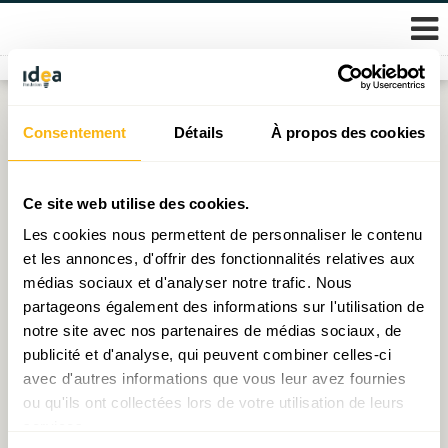
Skip
Consentement
Détails
À propos des cookies
Étiquette :
études
to
content
Décryptage N°58 : Les ingénieurs au cœur des besoins
Ce site web utilise des cookies.
actuels
Les cookies nous permettent de personnaliser le contenu
et les annonces, d'offrir des fonctionnalités relatives aux
Publié le
20.05.2026
par
Ioana Pop (économiste)
médias sociaux et d'analyser notre trafic. Nous
partageons également des informations sur l'utilisation de
notre site avec nos partenaires de médias sociaux, de
publicité et d'analyse, qui peuvent combiner celles-ci
© 2026 Fondation IDEA
avec d'autres informations que vous leur avez fournies
Politique de protection des données personnelles
ou qu'ils ont collectées lors de votre utilisation de leurs
services.