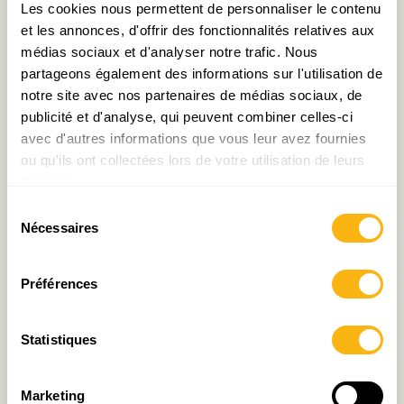
Les cookies nous permettent de personnaliser le contenu
Pour télécharger le Tableau de Bord Economique
et les annonces, d'offrir des fonctionnalités relatives aux
et Social :
médias sociaux et d'analyser notre trafic. Nous
partageons également des informations sur l'utilisation de
notre site avec nos partenaires de médias sociaux, de
publicité et d'analyse, qui peuvent combiner celles-ci
avec d'autres informations que vous leur avez fournies
ou qu'ils ont collectées lors de votre utilisation de leurs
services.
Sélection
Pour télécharger le Tableau de Bord Economique
Nécessaires
du
et Social :
consentement
Préférences
Statistiques
Marketing