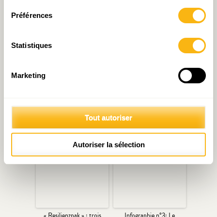
terme
Préférences
Statistiques
Marketing
Recherche codeurs
Cahier thématique n°2/5 –
désespérément
Europe
Tout autoriser
Autoriser la sélection
« Resilienzpak » : trois
Infographie n°3: Le