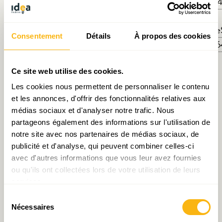
path=4744E794222F91513D07EC6B37BE721E
https://www.chd.lu/wps/PA_RoleDesAffaires/FTSByte
Consentement
Détails
À propos des cookies
path=D43BB135AAA21AD951FE28E6080D6324
Ce site web utilise des cookies.
Les cookies nous permettent de personnaliser le contenu
et les annonces, d'offrir des fonctionnalités relatives aux
Articles liés
médias sociaux et d'analyser notre trafic. Nous
partageons également des informations sur l'utilisation de
notre site avec nos partenaires de médias sociaux, de
publicité et d'analyse, qui peuvent combiner celles-ci
avec d'autres informations que vous leur avez fournies
ou qu'ils ont collectées lors de votre utilisation de leurs
services.
Sélection
Document de travail N°31 :
Retour sur la table ronde
Nécessaires
Pensions, un quatuor de
d’IDEA consacrée à la
du
réformes
Vision territoriale à long
consentement