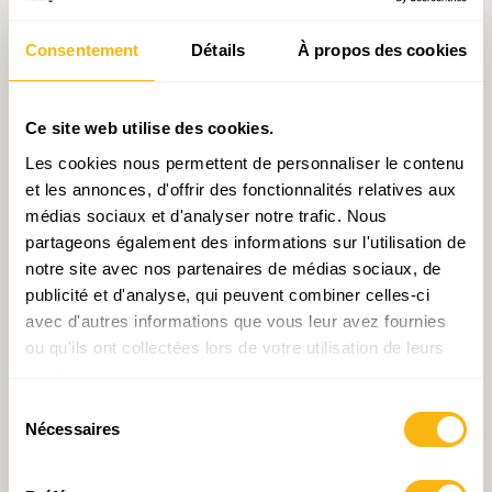
de travailleurs n’est pas éligible au télétravail
[1]
,
il est probable que le nombre d’entreprises, de
Consentement
Détails
À propos des cookies
salariés ainsi que le coût du chômage partiel
explosent dans les jours à venir. La prochaine
Ce site web utilise des cookies.
réunion du Comité de conjoncture, fixée au
Les cookies nous permettent de personnaliser le contenu
vendredi 10 avril 2020, le confirmera sans doute.
et les annonces, d'offrir des fonctionnalités relatives aux
Pour rappel, le plan Fayot/Gramegna/Delles
médias sociaux et d'analyser notre trafic. Nous
prévoit un budget d’un milliard d’euros pour le
partageons également des informations sur l'utilisation de
notre site avec nos partenaires de médias sociaux, de
financer durant 2 mois…
publicité et d'analyse, qui peuvent combiner celles-ci
avec d'autres informations que vous leur avez fournies
[1]
Voir :
https://www.fondation-
ou qu'ils ont collectées lors de votre utilisation de leurs
idea.lu/2020/03/26/non-tous-les-travailleurs-
services.
ne-sont-pas-en-teletravail/
Sélection
Nécessaires
du
consentement