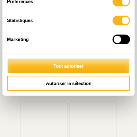
Préférences
Articles liés
Statistiques
Marketing
Tout autoriser
C’est graphe docteur ?
Le bon petit tacticien de la
Retour de l’inflation aux
zone euro peut et doit
Autoriser la sélection
Etats-Unis ?!
devenir un grand et fin
stratège européen