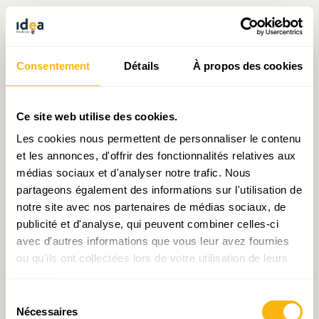
Vieillissement structurel de la population, quels
enjeux pour la Grande Région ? Par Frédéric
Consentement
Détails
À propos des cookies
DURAND (LISER)
Horizon 2035, le transfrontalier dans tous ses
Ce site web utilise des cookies.
états ? Par Michaël VOLLOT (Agape)
Les cookies nous permettent de personnaliser le contenu
et les annonces, d'offrir des fonctionnalités relatives aux
médias sociaux et d'analyser notre trafic. Nous
[1]
LISER, Cercle Européen Pierre Werner,
partageons également des informations sur l'utilisation de
notre site avec nos partenaires de médias sociaux, de
Institut de la Grande Région, STATEC,
publicité et d'analyse, qui peuvent combiner celles-ci
Université de la Grande Région, Université de
avec d'autres informations que vous leur avez fournies
Lorraine, Université du Luxembourg, IDELUX,
ou qu'ils ont collectées lors de votre utilisation de leurs
Technische Universität Kaiserslautern, AGAPE
services.
Lorraine Nord et Institut Destrée.
Sélection
Nécessaires
du