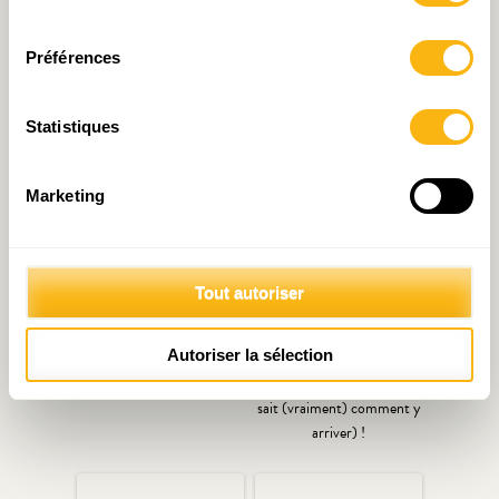
consentement
Préférences
Articles liés
Statistiques
Marketing
Tout autoriser
Décryptage N°23: Inflation
Document de travail N°27
énergétique, quel impact
: Stimuler la productivité
Autoriser la sélection
sur le budget des ménages
au Luxembourg : c’est
en 2022 ?
possible (mais personne ne
sait (vraiment) comment y
arriver) !