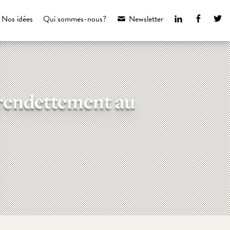
LinkedIn
Faceboo
Tw
Nos idées
Qui sommes-nous?
Newsletter
e surendettement au