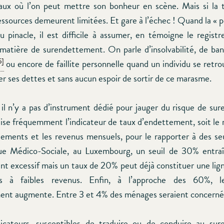
aux où l’on peut mettre son bonheur en scène. Mais si la 
ressources demeurent limitées. Et gare à l’échec ! Quand la « 
u pinacle, il est difficile à assumer, en témoigne le registre
atière de surendettement. On parle d’insolvabilité, de ba
5]
ou encore de faillite personnelle quand un individu se retro
r ses dettes et sans aucun espoir de sortir de ce marasme.
 il n’y a pas d’instrument dédié pour jauger du risque de su
ilise fréquemment l’indicateur de taux d’endettement, soit le 
ements et les revenus mensuels, pour le rapporter à des seui
gue Médico-Sociale, au Luxembourg, un seuil de 30% entraî
t excessif mais un taux de 20% peut déjà constituer une lig
s à faibles revenus. Enfin, à l’approche des 60%, l
ent augmente. Entre 3 et 4% des ménages seraient concerné
dicateurs, susceptibles de traduire ou de conduire au sur