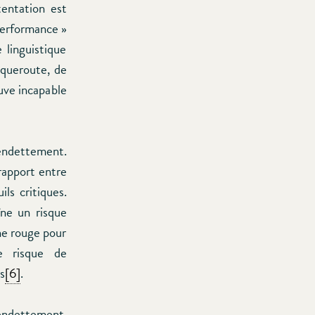
tentation est
performance »
 linguistique
nqueroute, de
uve incapable
rendettement.
rapport entre
ls critiques.
ne un risque
ne rouge pour
e risque de
s
[6]
.
endettement,