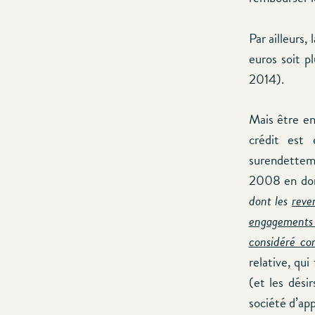
Par ailleurs
euros soit 
2014).
Mais être en
crédit est 
surendettem
2008 en donn
dont les
reve
engagements 
considéré c
relative, qui
(et les dési
société d’ap