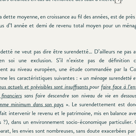
, la dette moyenne, en croissance au fil des années, est de pr
plus d’1 année et demi de revenu total moyen pour un mén
detté ne veut pas dire être surendetté… D’ailleurs ne pas a
en soi une exclusion. S’il n’existe pas de définitio
ent au niveau européen, une étude commandée par la C
e les caractéristiques suivantes : «
un ménage surendetté 
nus actuels et prévisibles sont insuffisants
pour
faire face à l’e
financiers
sans faire descendre son niveau de vie en desso
omme minimum dans son pays
». Le surendettement est don
 fait intervenir le revenu et le patrimoine, mis en balance av
rs ?), dans un environnement socio-économique particulier.
parat, les envies sont nombreuses, sans doute exacerbées par l