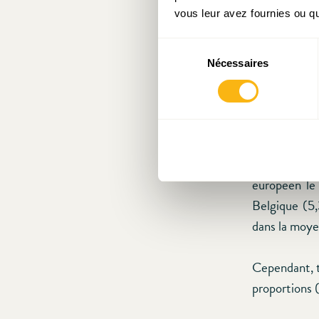
vous leur avez fournies ou qu'
En 2017, au 
Sélection
cours de l’an
Nécessaires
du
les mensual
consentement
électricité, 
Cela permet 
le crédit im
logement ou 
européen le
Belgique (5,
dans la moy
Cependant, t
proportions (