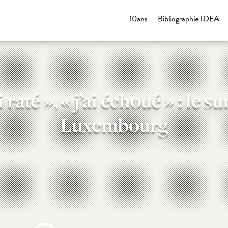
10ans
Bibliographie IDEA
 j’ai raté », « j’ai échoué » : l
Luxembourg