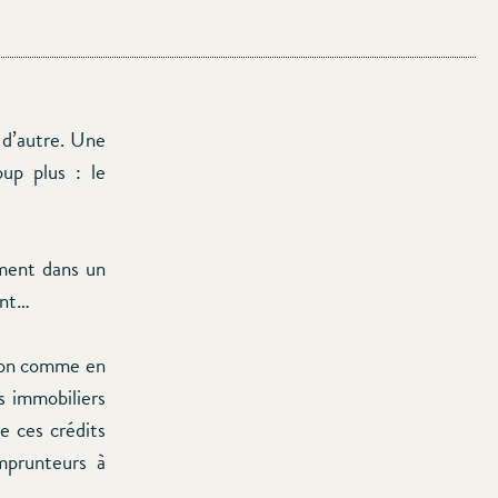
 d’autre. Une
up plus : le
ement dans un
ant…
tion comme en
ts immobiliers
e ces crédits
emprunteurs à