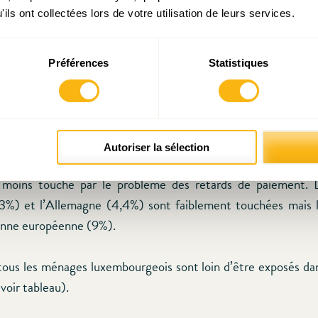
ils ont collectées lors de votre utilisation de leurs services.
Luxembourg, 3% des ménages déclaraient avoir eu, au moin
née écoulée, des arriérés de paiement dont 1,5% sur le loyer 
Préférences
Statistiques
ités d’emprunt (propriétaire), 1,7% sur les factures cou
gaz et chauffage) et 0,7% sur d’autres emprunts (achats de bi
de distinguer deux grands types de crédit : le crédit à la co
mobilier, aux implications différentes entre ne plus pouvoir
Autoriser la sélection
être freiné dans des achats de biens divers. Le Luxembour
 moins touché par le problème des retards de paiement.
3%) et l’Allemagne (4,4%) sont faiblement touchées mais 
enne européenne (9%).
ous les ménages luxembourgeois sont loin d’être exposés d
voir tableau).