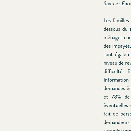
Source : Eur
Les famille
dessous du s
ménages comp
des impayés. 
sont égalem
niveau de re
difficultés
Informatio
demandes éma
et 78% de l
éventuelles «
fait de pers
demandeurs
surendetteme