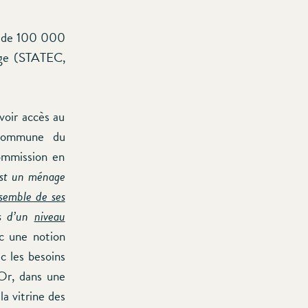
ès de 100 000
age (STATEC,
voir accès au
n commune du
ommission en
est un ménage
nsemble de ses
us d’un
niveau
c une notion
ec les besoins
 Or, dans une
a vitrine des