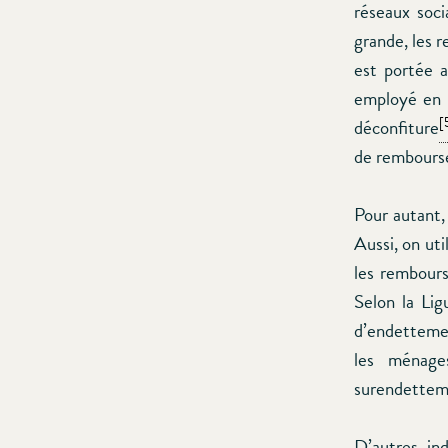
réseaux soci
grande, les 
est portée a
employé en m
[
déconfiture
de rembourse
Pour autant,
Aussi, on ut
les rembours
Selon la Li
d’endettemen
les ménage
surendettem
D’autres in