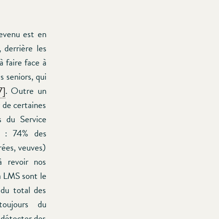
evenu est en
 derrière les
 faire face à
s seniors, qui
7]
. Outre un
 de certaines
s du Service
e : 74% des
rées, veuves)
à revoir nos
a LMS sont le
 du total des
oujours du
 détecter des