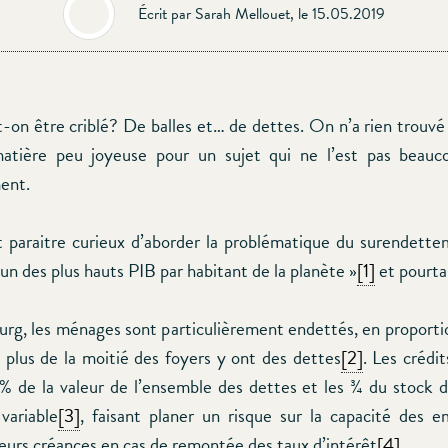
Écrit par Sarah Mellouet, le 15.05.2019
-on être criblé? De balles et… de dettes. On n’a rien trouvé
atière peu joyeuse pour un sujet qui ne l’est pas beauco
ent.
t paraitre curieux d’aborder la problématique du surendett
’un des plus hauts PIB par habitant de la planète »
[1]
et pourt
g, les ménages sont particulièrement endettés, en propor
, plus de la moitié des foyers y ont des dettes
[2]
. Les crédi
 de la valeur de l’ensemble des dettes et les ¾ du stock d
variable
[3]
, faisant planer un risque sur la capacité des 
eurs créances en cas de remontée des taux d’intérêt
[4]
.