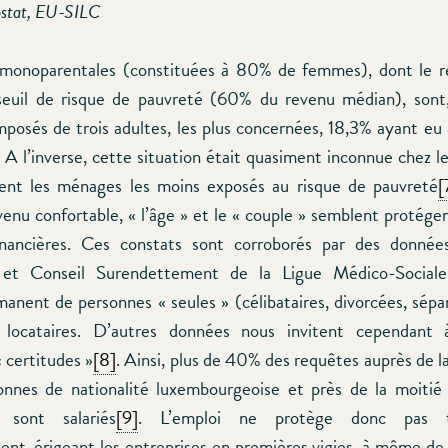
ostat, EU-SILC
s monoparentales (constituées à 80% de femmes), dont le r
euil de risque de pauvreté (60% du revenu médian), sont,
osés de trois adultes, les plus concernées, 18,3% ayant eu à
A l’inverse, cette situation était quasiment inconnue chez le
ent les ménages les moins exposés au risque de pauvreté
[
venu confortable, « l’âge » et le « couple » semblent protéger
 financières. Ces constats sont corroborés par des donnée
n et Conseil Surendettement de la Ligue Médico-Social
nent de personnes « seules » (célibataires, divorcées, sépa
ocataires. D’autres données nous invitent cependant 
 certitudes »
[8]
. Ainsi, plus de 40% des requêtes auprès de l
onnes de nationalité luxembourgeoise et près de la moitié
 sont salariés
[9]
. L’emploi ne protège donc pas t
nt, érigeant les entreprises en premières vigies, à même de