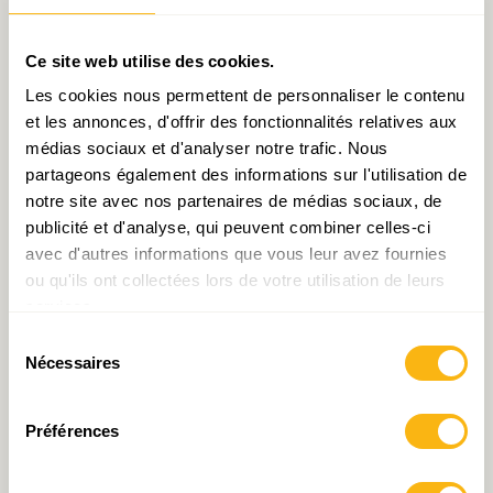
souvent parce que l’électorat est plutôt âgé,
travaille dans certains secteurs et même au
Ce site web utilise des cookies.
niveau communal l’intérêt pour le vivre ensemble
Les cookies nous permettent de personnaliser le contenu
serait beaucoup plus sérieusement pris en
et les annonces, d'offrir des fonctionnalités relatives aux
compte. Peut-être que les préoccupations de
médias sociaux et d'analyser notre trafic. Nous
jeunes familles qui sont en général des familles
partageons également des informations sur l'utilisation de
non luxembourgeoises pourraient aussi au niveau
notre site avec nos partenaires de médias sociaux, de
local être beaucoup mieux prises en
publicité et d'analyse, qui peuvent combiner celles-ci
avec d'autres informations que vous leur avez fournies
considération. Et surtout, ce serait un processus
ou qu'ils ont collectées lors de votre utilisation de leurs
inclusif. C’est-à-dire qu’on montrerait qu’on est
services.
le bienvenu, on paye ses impôts et on ne vous
Sélection
demande pas si vous voulez payez vos impôt, on
Nécessaires
du
vous dit vous les payez et ici dans ce cas on vous
consentement
permettrait également de faire partie de la
Préférences
communauté en exprimant votre vote parce que,
tout de même, on est dans une démocratie. Ca