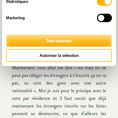
Statistiques
permettrait aussi de faire diminuer les peurs
parce que finalement on va se rendre compte
Marketing
que les personnes qui habitent ici ont les mêmes
problèmes, logement, mobilité garde d’enfants,
qui sont des problèmes en partie qui se résolvent
Tout autoriser
au niveau communal. Et donc l’inscription d’office
au niveau communal serait une bonne chose : ce
Autoriser la sélection
rééquilibrage permettrait d’ouvrir cet électorat.
Maintenant, vous allez me dire « oui mais on ne
peut pas obliger les étrangers à s’inscrire ça ne va
pas, ce sont des gens avec une autre
nationalité ». Moi je suis pour le principe avec le
vote par résidence et il faut savoir que déjà
maintenant les étrangers inscrits sur les listes
peuvent se désinscrire, ce que d’ailleurs les