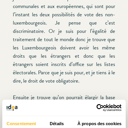
communales et aux européennes, qui sont pour
l’instant les deux possibilités de vote des non-
luxembourgeois. Je pense que c’est
discriminatoire. Or je suis pour l’égalité de
traitement de tout le monde donc je trouve que
les Luxembourgeois doivent avoir les même
droits que les étrangers et donc que les
étrangers soient inscrits d’office sur les listes
électorales. Parce que je suis pour, et je tiens à le
dire, le droit de vote obligatoire.
Ensuite je trouve qu’on pourrait élargir la base
électorale et surtout et ça c’est important
l’électorat serait plus représentatif de ce que
nous vivons et donc des dossiers qui bloquent
Consentement
Détails
À propos des cookies