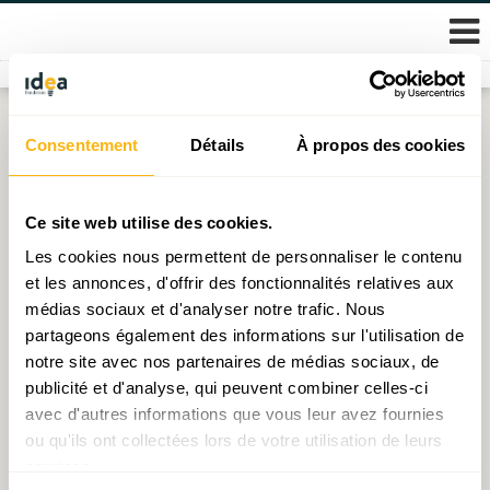
Skip
Consentement
Détails
À propos des cookies
Étiquette :
visite
to
content
Visite de Claude Wiseler, Président de la Chambre des
Ce site web utilise des cookies.
Députés
Les cookies nous permettent de personnaliser le contenu
et les annonces, d'offrir des fonctionnalités relatives aux
Publié le
22.04.2026
par
IDEA
médias sociaux et d'analyser notre trafic. Nous
partageons également des informations sur l'utilisation de
notre site avec nos partenaires de médias sociaux, de
publicité et d'analyse, qui peuvent combiner celles-ci
© 2026 Fondation IDEA
avec d'autres informations que vous leur avez fournies
Politique de protection des données personnelles
ou qu'ils ont collectées lors de votre utilisation de leurs
services.