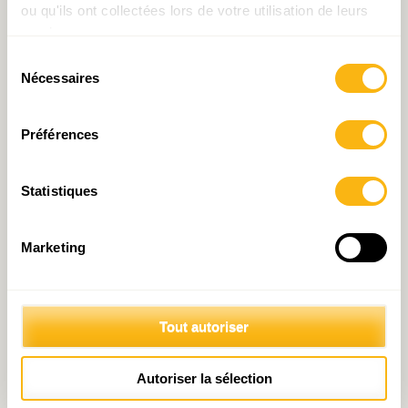
ou qu'ils ont collectées lors de votre utilisation de leurs
10th, 2025.
services.
Sélection
Nécessaires
du
Edited by
consentement
Préférences
Ioana Pop
Statistiques
Read the book online
Marketing
To download the book
:
Tout autoriser
Autoriser la sélection