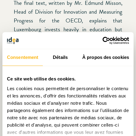
The final text, written by Mr. Edmund Misson,
Head of Division for Innovation and Measuring
Progress for the OECD, explains that
Luxembourg invests heavily in education but
shows relatively low PISA performance and wide
socio-economic achievement gaps. His paper
underscores the need for clearly defined
Consentement
Détails
À propos des cookies
educational goals and strategies, as well as a
shared understanding of what is ultimately
Ce site web utilise des cookies.
expected from the education system: to prepare
Les cookies nous permettent de personnaliser le contenu
individuals who are not only competent but also
et les annonces, d'offrir des fonctionnalités relatives aux
fulfilled and engaged.
médias sociaux et d'analyser notre trafic. Nous
partageons également des informations sur l'utilisation de
This book was edited following an
internal
notre site avec nos partenaires de médias sociaux, de
seminar of IDEA’s Board of Directors, Scientific
publicité et d'analyse, qui peuvent combiner celles-ci
avec d'autres informations que vous leur avez fournies
Council, and Operational Team, held on July