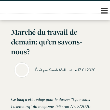
Skip
to
content
Marché du travail de
demain: qu’en savons-
nous?
Écrit par Sarah Mellouet, le 17.01.2020
Ce blog a été rédigé pour le dossier “Quo vadis
Luxemburg” du magazine Télécran Nr. 2/2020.