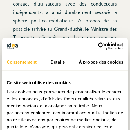
contact d’utilisateurs avec des conducteurs
indépendants, a ainsi durablement secoué la
sphère politico-médiatique. A propos de sa
possible arrivée au Grand-duché, le Ministre des
Transports déclarait que, bien que soucieux
“
d’améliorer constamment l’offre de la mobilité et
nullement de prohiber des solutions innovantes”,
son objectif n’était pas
“de favoriser le travail
Consentement
Détails
À propos des cookies
effectué par des faux indépendants où d’accepter
un nivellement vers le bas des standards sociaux”.
Ce site web utilise des cookies.
La « start-up nation » luxembourgeoise semble
Les cookies nous permettent de personnaliser le contenu
donc, pour le moment, avoir atteint là les limites
et les annonces, d'offrir des fonctionnalités relatives aux
de son acceptabilité.
médias sociaux et d'analyser notre trafic. Nous
partageons également des informations sur l'utilisation de
notre site avec nos partenaires de médias sociaux, de
Mais tandis que nous dissertons sur un monde
publicité et d'analyse, qui peuvent combiner celles-ci
dans lequel nous deviendrions tous