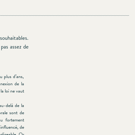
 souhaitables.
 pas assez de
u plus d’ans,
nexion de la
la loi ne vaut
au-delà de la
orale sont de
ou fortement
 influencé, de
égligeable. Or