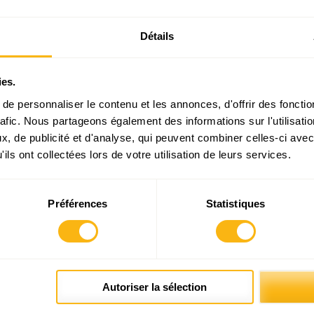
 un autre bénéfice, pas prévu : une plus grande diversité pui
ifférents augmentera.
Détails
 que ces problèmes sont moins sérieux au Luxembourg que 
ies.
ns, et c’est vrai. Mais le Luxembourg est peut-être le plus
e personnaliser le contenu et les annonces, d'offrir des fonctio
û à sa situation, taille et niveau de bien-être, la possibilité 
rafic. Nous partageons également des informations sur l'utilisati
igation et intérêt d’expérimenter de nouvelles procédures él
, de publicité et d'analyse, qui peuvent combiner celles-ci avec
ils ont collectées lors de votre utilisation de leurs services.
enforcer nos démocraties en Europe.
Préférences
Statistiques
Articles liés
Autoriser la sélection