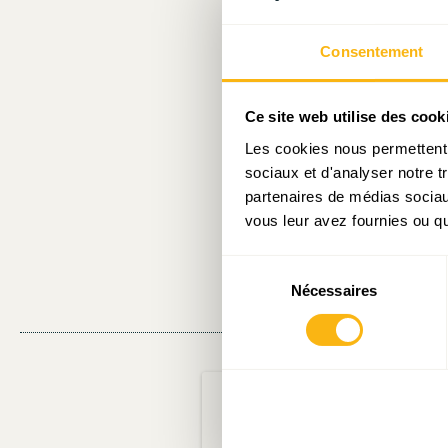
Il y a encore
de députés d
Consentement
On peut dire
Ce site web utilise des cook
pays europée
Les cookies nous permettent d
pays, et a, d
sociaux et d'analyser notre t
certaine obl
partenaires de médias sociaux
vous leur avez fournies ou qu'
pourraient r
Sélection
Nécessaires
du
consentement