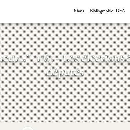
10ans
Bibliographie IDEA
ateur…” (1/6) – Les élections
députés