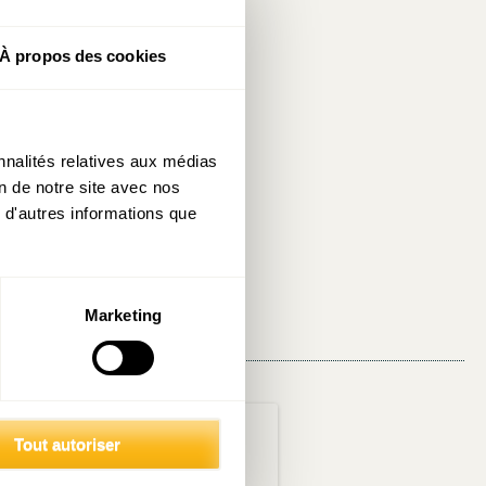
sque le nombre
À propos des cookies
dans d’autres
 européen des
nnalités relatives aux médias
mais aussi une
on de notre site avec nos
ectorales qui
 d'autres informations que
Marketing
Tout autoriser