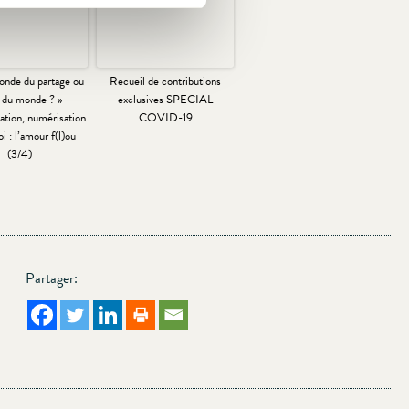
onde du partage ou
Recueil de contributions
 du monde ? » –
exclusives SPECIAL
ation, numérisation
COVID-19
i : l’amour f(l)ou
(3/4)
Partager: