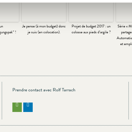
un
Je pense (à mon budget) donc
Projet de budget 2017 : un
Série « M
gungspak” !
je suis (en colocation).
colosse aux pieds d’argile ?
partage
Automatis
et emplo
Prendre contact avec Rolf Tarrach