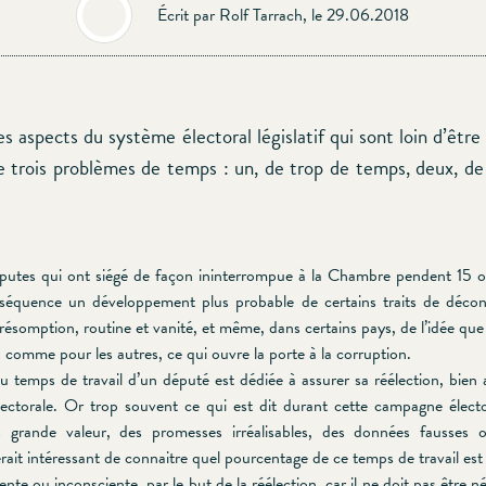
Écrit par Rolf Tarrach, le 29.06.2018
es aspects du système électoral législatif qui sont loin d’être
e trois problèmes de temps : un, de trop de temps, deux, de
éputes qui ont siégé de façon ininterrompue à la Chambre pendent 15 o
séquence un développement plus probable de certains traits de décon
résomption, routine et vanité, et même, dans certains pays, de l’idée que 
 comme pour les autres, ce qui ouvre la porte à la corruption.
u temps de travail d’un député est dédiée à assurer sa réélection, bien 
ctorale. Or trop souvent ce qui est dit durant cette campagne élect
s grande valeur, des promesses irréalisables, des données fausses 
serait intéressant de connaitre quel pourcentage de ce temps de travail est
nte ou inconsciente, par le but de la réélection, car il ne doit pas être n