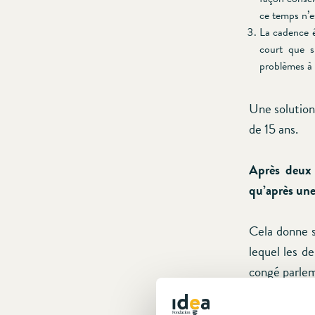
ce temps n’es
La cadence é
court que s
problèmes à 
Une solution
de 15 ans.
Après deux 
qu’après une
Cela donne s
lequel les de
congé parleme
sociétale.