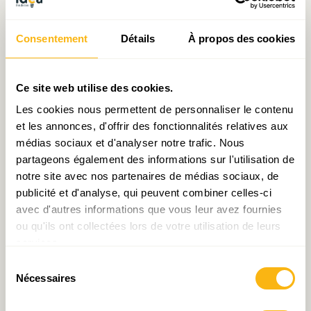
Consentement
Détails
À propos des cookies
Ce site web utilise des cookies.
Tableau de bord n°19:
Gemeinsame Entwicklung
Les cookies nous permettent de personnaliser le contenu
Juillet 2018
in der
et les annonces, d'offrir des fonctionnalités relatives aux
grenzüberschreitenden
Metropolregion
médias sociaux et d'analyser notre trafic. Nous
Luxemburgs – hin zu einem
partageons également des informations sur l'utilisation de
tragfähigeren Modell?
notre site avec nos partenaires de médias sociaux, de
publicité et d'analyse, qui peuvent combiner celles-ci
avec d'autres informations que vous leur avez fournies
ou qu'ils ont collectées lors de votre utilisation de leurs
services.
Sélection
Nécessaires
du
consentement