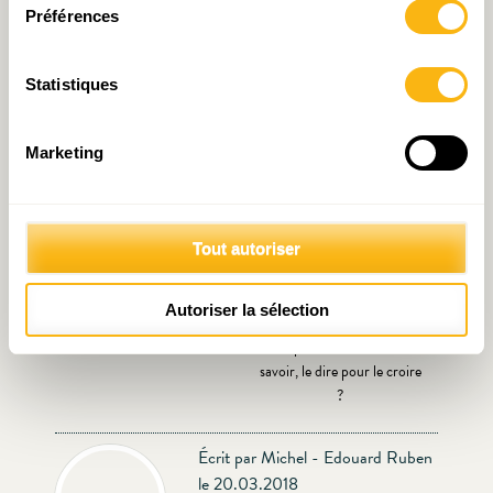
Le conseil national de
Pour un budget vert « à la
Préférences
productivité à la
luxembourgeoise »
luxembourgeoise : au-delà
du réel ?
Statistiques
Marketing
Tout autoriser
Édito de la semaine : De la
Idée du mois n°22:
Autoriser la sélection
réforme fiscale !
Responsabilité Sociale des
Entreprises : le faire sans le
savoir, le dire pour le croire
?
Écrit par Michel - Edouard Ruben
le 20.03.2018