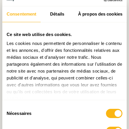
Consentement
Détails
À propos des cookies
Ce site web utilise des cookies.
Retour sur la conférence
Aménagement du territoire
Les cookies nous permettent de personnaliser le contenu
du Prof. Dr Paul Wilmes |
: la vision reste à préciser
et les annonces, d'offrir des fonctionnalités relatives aux
The COVID-19 pandemic
médias sociaux et d'analyser notre trafic. Nous
and the response by the
partageons également des informations sur l'utilisation de
scientific community in
notre site avec nos partenaires de médias sociaux, de
Luxembourg
publicité et d'analyse, qui peuvent combiner celles-ci
avec d'autres informations que vous leur avez fournies
ou qu'ils ont collectées lors de votre utilisation de leurs
services.
Sélection
Nécessaires
du
consentement