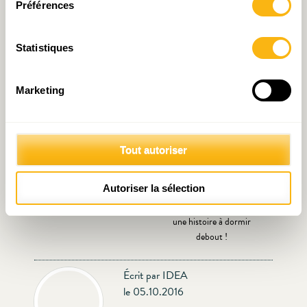
Préférences
Avis annuel 2019: des tas
Série “Au programme”
d’urgences
(3/4) – Covoiturage: un
engouement qui relève de
Statistiques
l’affichage?
Marketing
Tout autoriser
Autoriser la sélection
R&D : Rassurante
Document de travail n°9:
Démystification
Logement au Luxembourg :
une histoire à dormir
debout !
Écrit par IDEA
le 05.10.2016