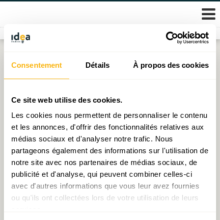
Skip
Consentement
Détails
À propos des cookies
Étiquette :
étudiants
to
content
Décryptage N°53 : Étudiants, cap sur les STIM
Ce site web utilise des cookies.
Les cookies nous permettent de personnaliser le contenu
Publié le
04.03.2026
par
Ioana Pop (économiste)
et les annonces, d'offrir des fonctionnalités relatives aux
médias sociaux et d'analyser notre trafic. Nous
partageons également des informations sur l'utilisation de
notre site avec nos partenaires de médias sociaux, de
© 2026 Fondation IDEA
publicité et d'analyse, qui peuvent combiner celles-ci
Politique de protection des données personnelles
avec d'autres informations que vous leur avez fournies
ou qu'ils ont collectées lors de votre utilisation de leurs
services.