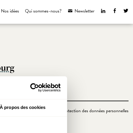
LinkedIn
Faceboo
Tw
Nos idées
Qui sommes-nous?
Newsletter
ourg
À propos des cookies
Politique de protection des données personnelles