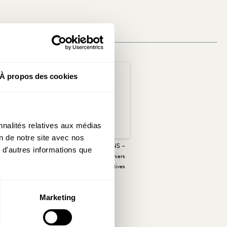
À propos des cookies
nnalités relatives aux médias
on de notre site avec nos
s contraires qui
SPECIAL ELECTIONS –
 d'autres informations que
contre la reprise au
Synthèse de nos 5 Cahiers
uxembourg
thématiques: 33 initiatives
IDEA(les) pour le
Luxembourg
Marketing