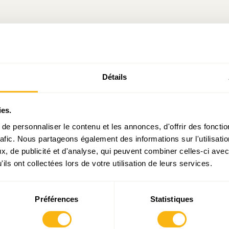
Articles liés
Détails
ies.
e personnaliser le contenu et les annonces, d'offrir des fonctio
rafic. Nous partageons également des informations sur l'utilisati
vert « à la
Investissements publics : un
Lectures IDEA(les) au coin
5 vent
, de publicité et d'analyse, qui peuvent combiner celles-ci avec
eoise »
budget prometteur mais à
du feu…
soufflent 
ils ont collectées lors de votre utilisation de leurs services.
concrétiser
L
Préférences
Statistiques