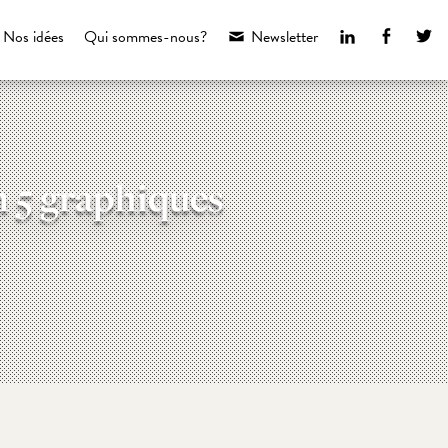
LinkedIn
Faceboo
Tw
Nos idées
Qui sommes-nous?
Newsletter
n 5 graphiques