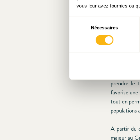
internationa
vous leur avez fournies ou qu'
(BPI), ainsi 
parlées au L
Sélection
Nécessaires
du
consentement
Ce faisant,
agrémentée d
En effet, l’
ne peuvent p
prendre le 
favorise une 
tout en perm
populations 
A partir du 
majeur au Gr