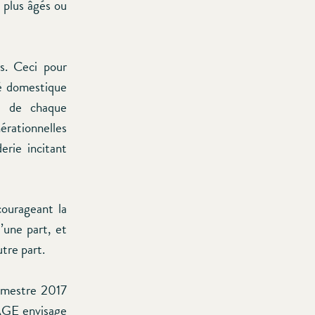
 plus âgés ou
s. Ceci pour
é domestique
e de chaque
érationnelles
erie incitant
courageant la
d’une part, et
utre part.
rimestre 2017
’AGE envisage