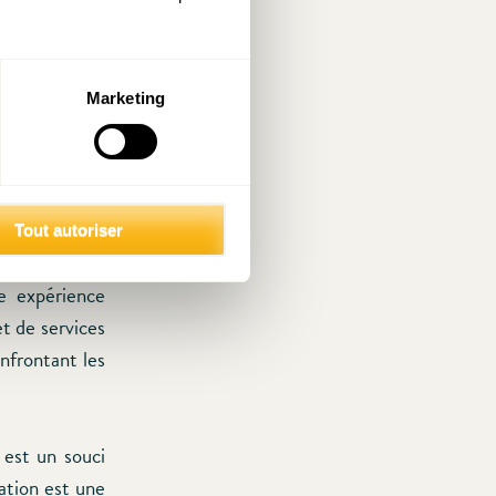
nternationale
ge des langues
Marketing
érationnelle
 réfugiés qui
Tout autoriser
 permettre de
e expérience
et de services
nfrontant les
 est un souci
ation est une