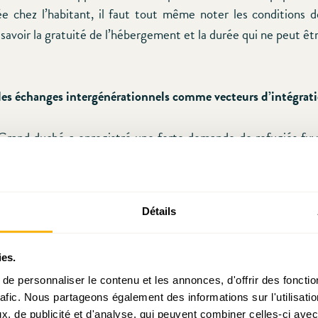
e chez l’habitant, il faut tout même noter les conditions 
 savoir la gratuité de l’hébergement et la durée qui ne peut êt
 les échanges intergénérationnels comme vecteurs d’intégrati
Grand duché a enregistré une forte demande de refugiés fuy
ys.
ébut 2016, l’Œuvre Nationale de Secours Grande-Duchesse
Détails
e contexte de la crise migratoire et en réponse au remarq
de la société civile, un appel à projets unique en Europ
doté d’une enveloppe de 12 millions d’euros. L’objectif est 
ies.
ui permettront à différents acteurs de mettre en place des in
e personnaliser le contenu et les annonces, d'offrir des fonctio
rafic. Nous partageons également des informations sur l'utilisati
gir notamment sur l’accompagnement des demandeurs de
, de publicité et d'analyse, qui peuvent combiner celles-ci avec