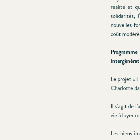
réalité et q
solidarités
nouvelles fo
coût modéré e
Programme
intergénérat
Le projet « 
Charlotte dan
Il s’agit de 
vie à loyer m
Les biens im