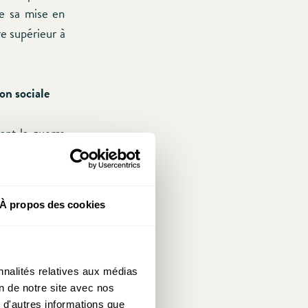
de sa mise en
re supérieur à
on sociale
ant la guerre
 Charlotte a
À propos des cookies
uable élan de
e, dénommé «
de réunir les
itiatives qui
nnalités relatives aux médias
on de notre site avec nos
 protection
 d'autres informations que