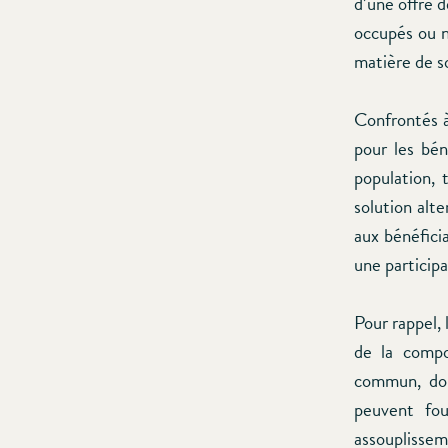
d’une offre d
occupés ou no
matière de so
Confrontés à
pour les bé
population, 
solution alte
aux bénéfici
une participa
Pour rappel, 
de la compo
commun, don
peuvent fou
assouplissem