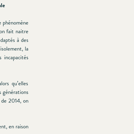
ale
 le phénomène
n fait naitre
adaptés à des
’isolement, la
s incapacités
ors qu’elles
s générations
s de 2014, on
nt, en raison