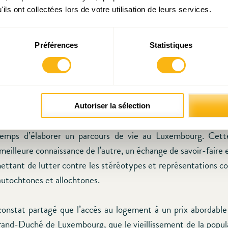
le (DPI) et l’intégration des bénéficiaires de protection i
ils ont collectées lors de votre utilisation de leurs services.
qu’à leur fournir des hébergements et leur offrir l’apprentissa
uxembourg.
Préférences
Statistiques
 nous avons proposé un projet innovant de maison intergén
e mentor à l’intégration.
hébergement chez les particuliers est une opportunité pour les
Autoriser la sélection
as tout de suite avoir accès à un logement pérenne. Il peut
temps d’élaborer un parcours de vie au Luxembourg. Cett
meilleure connaissance de l’autre, un échange de savoir-faire 
ettant de lutter contre les stéréotypes et représentations co
autochtones et allochtones.
constat partagé que l’accès au logement à un prix abordable
and-Duché de Luxembourg, que le vieillissement de la popul