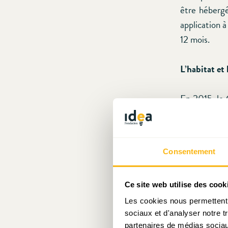
être hébergé
application à
12 mois.
L’habitat et
En 2015, le 
dans leurs pa
Fin 2015, d
Consentement
lancé dans l
solidarité 
mateneen », 
Ce site web utilise des cook
conditions q
Les cookies nous permettent d
sociaux et d'analyser notre t
visent à a
partenaires de médias sociaux