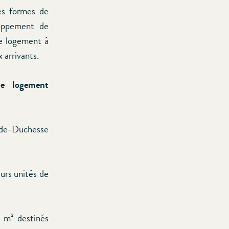
les formes de
loppement de
de logement à
 arrivants.
e logement
ande-Duchesse
eurs unités de
8 m² destinés