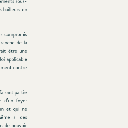
ogements sous-
s bailleurs en
lus compromis
ranche de la
rait être une
loi applicable
gement contre
faisant partie
e d’un foyer
un et qui ne
 Même si des
on de pouvoir