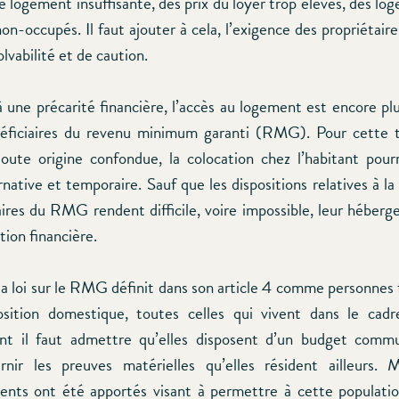
e logement insuffisante, des prix du loyer trop élevés, des l
n-occupés. Il faut ajouter à cela, l’exigence des propriétaire
lvabilité et de caution.
 une précarité financière, l’accès au logement est encore p
néficiaires du revenu minimum garanti (RMG). Pour cette t
toute origine confondue, la colocation chez l’habitant pour
rnative et temporaire. Sauf que les dispositions relatives à la 
aires du RMG rendent difficile, voire impossible, leur héber
tion financière.
la loi sur le RMG définit dans son article 4 comme personnes 
sition domestique, toutes celles qui vivent dans le cadr
t il faut admettre qu’elles disposent d’un budget comm
rnir les preuves matérielles qu’elles résident ailleurs.
ents ont été apportés visant à permettre à cette populati