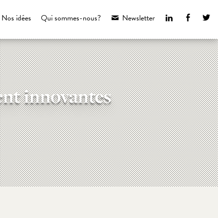
LinkedIn
Faceboo
Tw
Nos idées
Qui sommes-nous?
Newsletter
ent innovantes