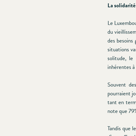
La solidarité
Le Luxembour
du vieilliss
des besoins 
situations va
solitude, le
inhérentes à 
Souvent des
pourraient j
tant en term
note que 79%
Tandis que l