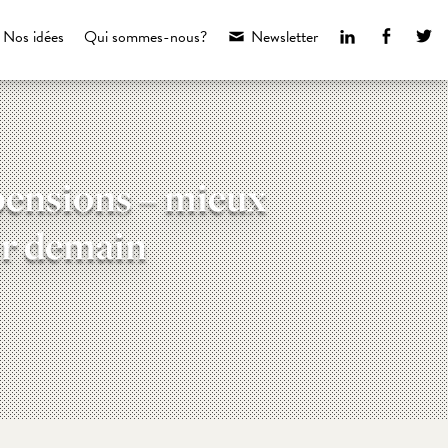
LinkedIn
Faceboo
Tw
Nos idées
Qui sommes-nous?
Newsletter
 pensions – mieux
ir demain