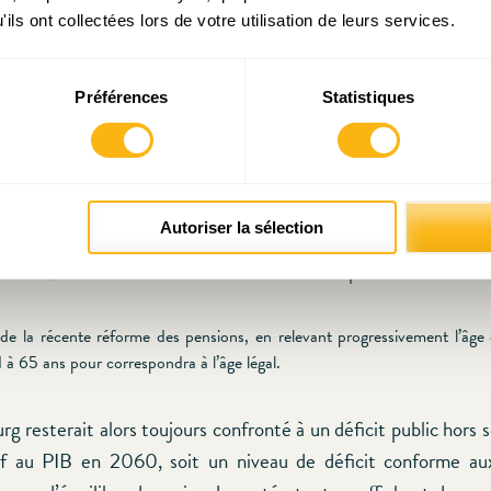
ettes pouvant être qualifiés d’énormes à moyen terme.
ils ont collectées lors de votre utilisation de leurs services.
proposent de complémenter la récente réforme en :
Préférences
Statistiques
ogressivement le taux de remplacement de toutes les pensions, c’e
du salaire que l’on perçoit pendant la retraite, de 40% d’ici 2060 (plut
que le présuppose la réforme de 2012) ;
Autoriser la sélection
le rendement des cotisations de 5 points (plutôt que de 4 points au
de l’Etat) sous la réforme de 2012 en cas de déséquilibre financier de
de la récente réforme des pensions, en relevant progressivement l’âge e
1 à 65 ans pour correspondra à l’âge légal.
 resterait alors toujours confronté à un déficit public hors 
if au PIB en 2060, soit un niveau de déficit conforme aux