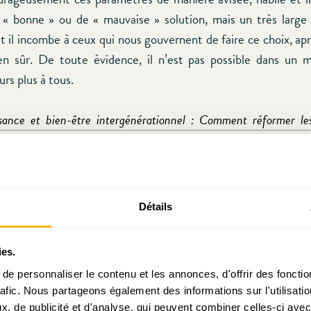
 « bonne » ou de « mauvaise » solution, mais un très larg
et il incombe à ceux qui nous gouvernent de faire ce choix, ap
en sûr. De toute évidence, il n’est pas possible dans un 
rs plus à tous.
issance et bien-être intergénérationnel : Comment réformer le
?
vant, c’est l’intitulé d’un récent « Working paper » de trois 
entrale du Luxembourg, MM. Muriel Bouchet, Luca Marchior
Détails
 papier interpelle et lance des pistes de réflexion concr
ordable pour le grand public. Il interpelle pourquoi ? Et bien
ies.
tués par les trois économistes, la récente réforme permettrait
e personnaliser le contenu et les annonces, d'offrir des fonctio
orizon 2060 d’un quart par rapport à un scénario hors réforme
rafic. Nous partageons également des informations sur l'utilisati
 de l’ordre de 20% à un déficit de 15%). De tels déficits i
, de publicité et d'analyse, qui peuvent combiner celles-ci avec