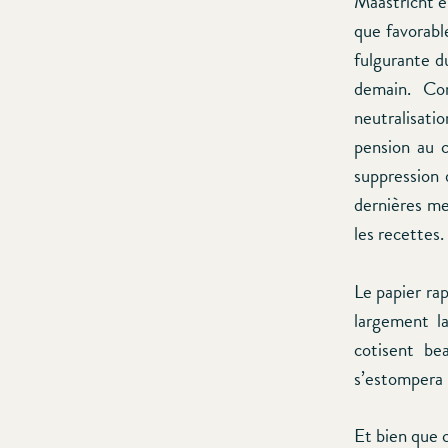
Maastricht en
que favorable
fulgurante d
demain. Co
neutralisati
pension au c
suppression 
dernières me
les recettes.
Le papier ra
largement la
cotisent b
s’estompera 
Et bien que c