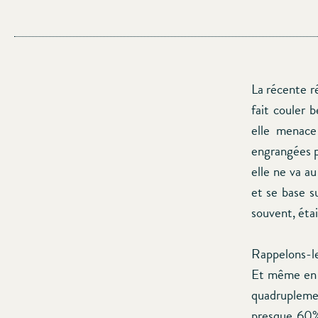
La récente r
fait couler b
elle menace
engrangées pa
elle ne va au
et se base s
souvent, éta
Rappelons-le
Et même en c
quadruplemen
presque 60% 