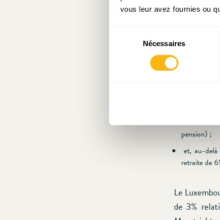
niveaux de d
vous leur avez fournies ou qu'
Sélection
Les auteurs 
Nécessaires
du
consentement
baissant pr
pourcentage 
environ tel 
augmentant 
cotisations 
pension) ;
et, au-delà 
retraite de 6
Le Luxembourg
de 3% relat