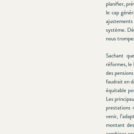
planifier, pr
le cap génér
ajustements 
système. Dès
nous trompe
Sachant que
réformes, le
des pensions 
faudrait en d
équitable po
Les principa
prestations 
venir, l’adap
montant des 
combiner cou