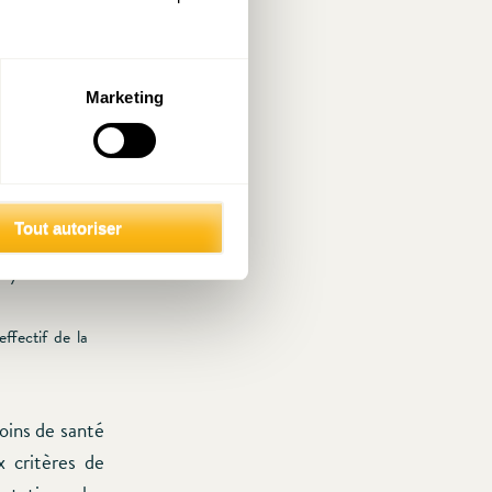
Marketing
st-à-dire le
ôt que de 18%
Tout autoriser
 total (hors
s systèmes de
ffectif de la
soins de santé
 critères de