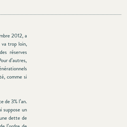
embre 2012, a
 va trop loin,
des réserves
Pour d’autres,
générationnels
ité, comme si
e de 3% l’an.
ui suppose un
 une dette de
de l’ordre de