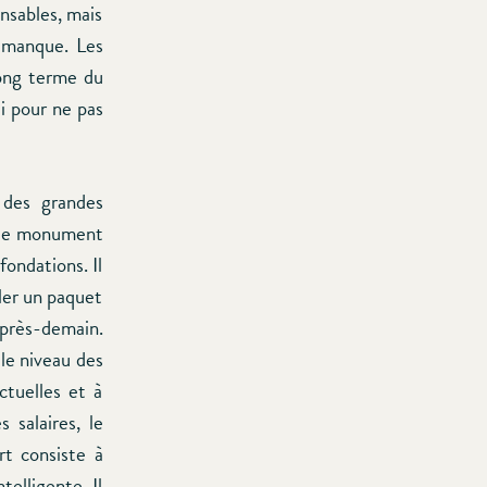
ensables, mais
i manque. Les
long terme du
i pour ne pas
 des grandes
r le monument
fondations. Il
eler un paquet
après-demain.
le niveau des
ctuelles et à
s salaires, le
rt consiste à
elligente. Il