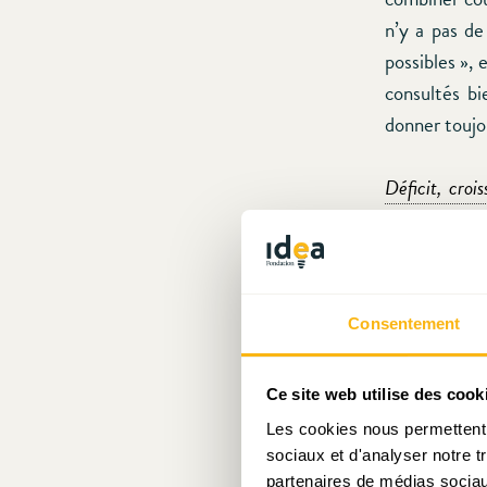
n’y a pas de
possibles », 
consultés bi
donner toujou
Déficit, cro
Luxembourg 
Le titre ci-a
la Banque c
Consentement
Pierrard. Ce
demeurant ab
Ce site web utilise des cook
calculs effec
Les cookies nous permettent d
déficit à l’h
sociaux et d'analyser notre t
d’un déficit
partenaires de médias sociaux