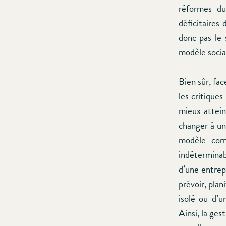
réformes du
déficitaires
donc pas le 
modèle soci
Bien sûr, fac
les critiques
mieux atteind
changer à un
modèle corr
indéterminabl
d’une entrepr
prévoir, plan
isolé ou d’u
Ainsi, la ges