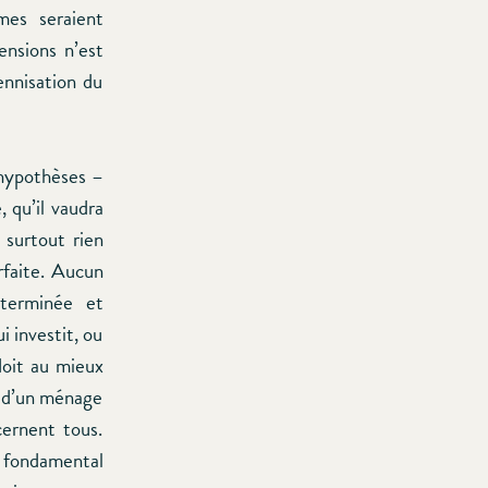
mes seraient
ensions n’est
ennisation du
s hypothèses –
, qu’il vaudra
t surtout rien
rfaite. Aucun
éterminée et
i investit, ou
 doit au mieux
ts d’un ménage
cernent tous.
re fondamental