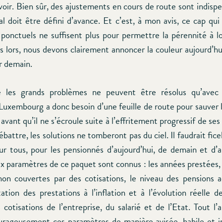
évoir. Bien sûr, des ajustements en cours de route sont indisp
al doit être défini d’avance. Et c’est, à mon avis, ce cap qu
ponctuels ne suffisent plus pour permettre la pérennité à 
 lors, nous devons clairement annoncer la couleur aujourd’hu
r demain.
 les grands problèmes ne peuvent être résolus qu’avec
 Luxembourg a donc besoin d’une feuille de route pour sauve
avant qu’il ne s’écroule suite à l’effritement progressif de ses 
ébattre, les solutions ne tomberont pas du ciel. Il faudrait fic
ur tous, pour les pensionnés d’aujourd’hui, de demain et d’
ux paramètres de ce paquet sont connus : les années prestées, 
non couvertes par des cotisations, le niveau des pensions a
tation des prestations à l’inflation et à l’évolution réelle de
cotisations de l’entreprise, du salarié et de l’Etat. Tout l’a
rageusement ces paramètres de manière avisée, habile et int