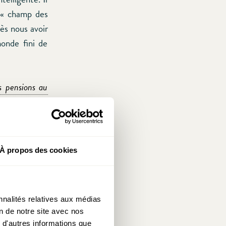
e « champ des
rès nous avoir
monde fini de
s pensions au
économistes de
i et Olivier
À propos des cookies
ètes, tout en
, d’après les
 de réduire le
nnalités relatives aux médias
 (c’est-à-dire
on de notre site avec nos
mpliquent des
 d'autres informations que