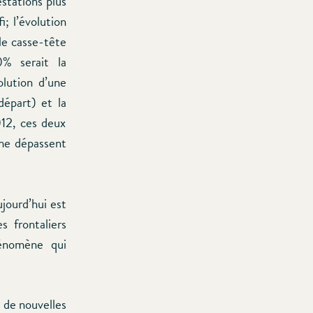
estations plus
i; l’évolution
le casse-tête
% serait la
olution d’une
départ) et la
012, ces deux
ème dépassent
jourd’hui est
s frontaliers
énomène qui
e de nouvelles