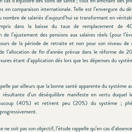
 cas d’équilibre des soins de santé ; tout en affichant des pr
s en comparaison internationale. Telle est l’envergure du déf
u nombre de salariés d’aujourd’hui se transformant en véritab
mpris dans la baisse du taux de remplacement de 40
on de l’ajustement des pensions aux salaires réels (pour l’év
ours de la période de retraite et non pour son niveau de 
de l’allocation de fin d’année prévue dans le réforme de 2
sures étant d’application dès lors que les dépenses du syst
ppelle par ailleurs que la bonne santé apparente du système au
 résultante d’un déséquilibre manifeste en vertu duquel le
eaucoup (40%) et retirent peu (20%) du système ; ph
progressivement.
e ne soit pas son objectif, l’étude rappelle qu’en cas d’absenc