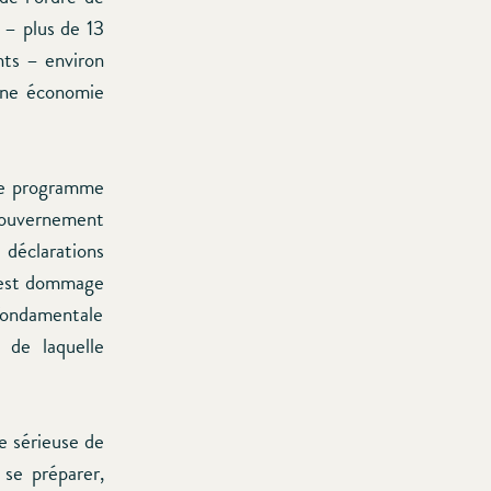
 – plus de 13
nts – environ
 une économie
le programme
 gouvernement
 déclarations
C’est dommage
 fondamentale
 de laquelle
e sérieuse de
 se préparer,