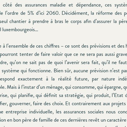
 côté des assurances maladie et dépendance, ces systè
 de l’ordre de 5% d’ici 2060. Décidément, la réforme des p
seul chantier à prendre à bras le corps afin d’assurer la pér
al luxembourgeois…
e à l’ensemble de ces chiffres – ce sont des prévisions et de
 pourront tenter de faire valoir que ce ne sera pas aussi grave
re, qu’on ne sait pas de quoi l’avenir sera fait, qu’il ne fau
 système qui fonctionne. Bien sûr, aucune prévision n’est pa
espond exactement à la réalité future, par nature ind
e. Mais à l’instar d’un ménage, qui consomme, qui épargne, qu
ise, qui planifie, qui définit sa stratégie, qui produit, l’Etat
ifier, gouverner, faire des choix. Et contrairement aux proje
ne entreprise individuelle, les assurances sociales nous con
tion en bon père de famille de ces dernières revêt un caractè