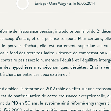
Écrit par Marc Wagener, le 16.05.2014
éforme de l’assurance pension, introduite par la loi du 21 déc
eaucoup d’encre, et elle polarise toujours. Pour certains, elle
 le pouvoir d’achat, elle est carrément superflue au vu 
r le fond des retraites, ladite « réserve de compensation ». 
 contraire pas assez loin, menace l’équité et l’équilibre inter
ur des hypothèses macroéconomiques désuètes. Et si la vér
it à chercher entre ces deux extrêmes ?
 d’emblée, la réforme de 2012 table en effet sur une croissanc
as de matérialisation de cette croissance exceptionnelle, q
t du PIB en 50 ans, le système ainsi réformé engrangerait
d’ici 2060 selon les autorités, avec une population active 