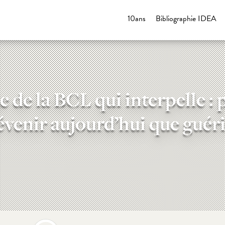
10ans
Bibliographie IDEA
e de la BCL qui interpelle :
venir aujourd’hui que guér