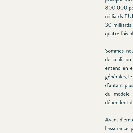
800.000 pers
milliards EU
30 milliards
quatre fois p
Sommes-nous
de coalition
entend en e
générales, l
d’autant plu
du modèle s
dépendent de
Avant d’emba
l’assurance 