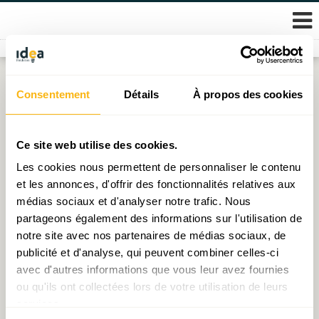
Skip
Consentement
Détails
À propos des cookies
Étiquette :
Grand-Duc Héritier
to
content
Visite de S. A. R. le Grand-Duc Héritier
Ce site web utilise des cookies.
Les cookies nous permettent de personnaliser le contenu
Publié le
21.03.2023
par
IDEA
et les annonces, d'offrir des fonctionnalités relatives aux
médias sociaux et d'analyser notre trafic. Nous
partageons également des informations sur l'utilisation de
notre site avec nos partenaires de médias sociaux, de
© 2026 Fondation IDEA
publicité et d'analyse, qui peuvent combiner celles-ci
Politique de protection des données personnelles
avec d'autres informations que vous leur avez fournies
ou qu'ils ont collectées lors de votre utilisation de leurs
services.