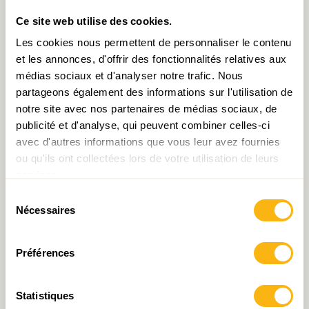
Ce site web utilise des cookies.
Pallier la pénurie de
Hausse du nombre de
Les cookies nous permettent de personnaliser le contenu
compétences par la
chômeurs diplômés :
et les annonces, d'offrir des fonctionnalités relatives aux
formation en entreprise
comment l’expliquer ?
médias sociaux et d'analyser notre trafic. Nous
partageons également des informations sur l'utilisation de
notre site avec nos partenaires de médias sociaux, de
publicité et d'analyse, qui peuvent combiner celles-ci
avec d'autres informations que vous leur avez fournies
ou qu'ils ont collectées lors de votre utilisation de leurs
services.
Sélection
Décryptage N°31 : Job
Document de travail N°24
Nécessaires
du
rotation scheme : une best
: Des bourses d’études
consentement
practice à la danoise
pour les futurs talents de la
Préférences
diversification économique
Statistiques