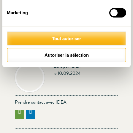
Marketing
Penser le télétravail
Décryptage N°26 : Place
Tout autoriser
transfrontalier
financière : combien
d’emplois ?
Autoriser la sélection
Écrit par IDEA
le 10.09.2024
Prendre contact avec IDEA