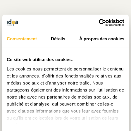
Écrit par Julien Mpia Massa
Consentement
Détails
À propos des cookies
le 02.06.2023
Ce site web utilise des cookies.
Les cookies nous permettent de personnaliser le contenu
Prendre contact avec Julien Mpia Massa
et les annonces, d'offrir des fonctionnalités relatives aux
médias sociaux et d'analyser notre trafic. Nous
partageons également des informations sur l'utilisation de
notre site avec nos partenaires de médias sociaux, de
Partager:
publicité et d'analyse, qui peuvent combiner celles-ci
avec d'autres informations que vous leur avez fournies
ou qu'ils ont collectées lors de votre utilisation de leurs
services.