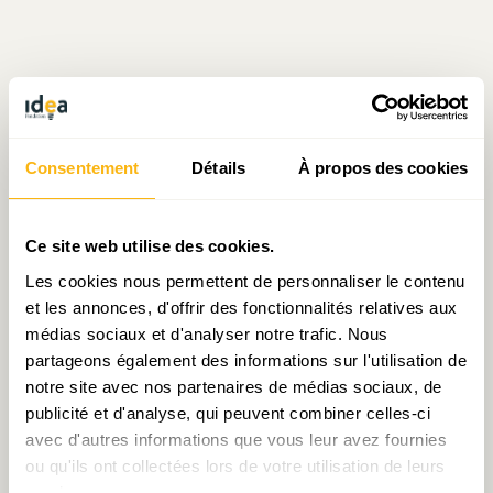
Consentement
Détails
À propos des cookies
Écrit par Julien Mpia Massa
le 14.12.2021
Ce site web utilise des cookies.
Les cookies nous permettent de personnaliser le contenu
et les annonces, d'offrir des fonctionnalités relatives aux
Prendre contact avec Julien Mpia Massa
médias sociaux et d'analyser notre trafic. Nous
partageons également des informations sur l'utilisation de
notre site avec nos partenaires de médias sociaux, de
publicité et d'analyse, qui peuvent combiner celles-ci
Partager:
avec d'autres informations que vous leur avez fournies
ou qu'ils ont collectées lors de votre utilisation de leurs
services.