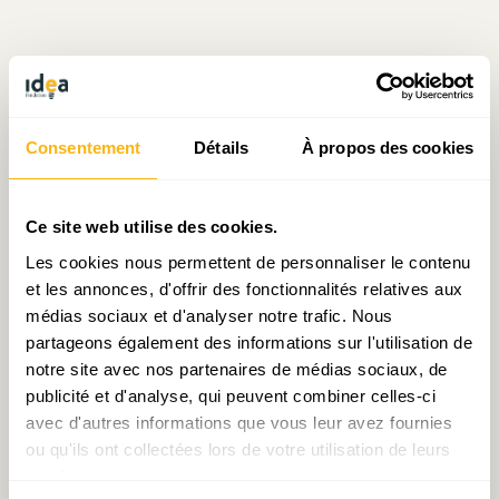
Écrit par Julien Mpia Massa
Consentement
Détails
À propos des cookies
le 11.11.2021
Ce site web utilise des cookies.
Les cookies nous permettent de personnaliser le contenu
Prendre contact avec Julien Mpia Massa
et les annonces, d'offrir des fonctionnalités relatives aux
médias sociaux et d'analyser notre trafic. Nous
partageons également des informations sur l'utilisation de
notre site avec nos partenaires de médias sociaux, de
Partager:
publicité et d'analyse, qui peuvent combiner celles-ci
avec d'autres informations que vous leur avez fournies
ou qu'ils ont collectées lors de votre utilisation de leurs
services.