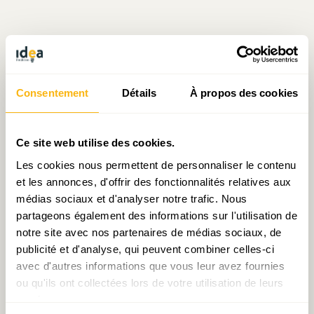
Écrit par Julien Mpia Massa
Consentement
Détails
À propos des cookies
le 11.11.2021
Ce site web utilise des cookies.
Les cookies nous permettent de personnaliser le contenu
Prendre contact avec Julien Mpia Massa
et les annonces, d'offrir des fonctionnalités relatives aux
médias sociaux et d'analyser notre trafic. Nous
partageons également des informations sur l'utilisation de
notre site avec nos partenaires de médias sociaux, de
Partager:
publicité et d'analyse, qui peuvent combiner celles-ci
avec d'autres informations que vous leur avez fournies
ou qu'ils ont collectées lors de votre utilisation de leurs
services.