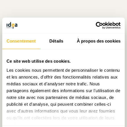
Écrit par Julien Mpia Massa
Consentement
Détails
À propos des cookies
le 10.08.2021
Ce site web utilise des cookies.
Les cookies nous permettent de personnaliser le contenu
Prendre contact avec Julien Mpia Massa
et les annonces, d'offrir des fonctionnalités relatives aux
médias sociaux et d'analyser notre trafic. Nous
partageons également des informations sur l'utilisation de
notre site avec nos partenaires de médias sociaux, de
publicité et d'analyse, qui peuvent combiner celles-ci
Partager:
avec d'autres informations que vous leur avez fournies
ou qu'ils ont collectées lors de votre utilisation de leurs
services.