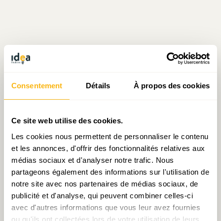
Massa pour ses voeux de fin d’année
Consentement
Détails
À propos des cookies
Écrit par Julien Mpia Massa
le 21.12.2020
Ce site web utilise des cookies.
Les cookies nous permettent de personnaliser le contenu
et les annonces, d'offrir des fonctionnalités relatives aux
Prendre contact avec Julien Mpia Massa
médias sociaux et d'analyser notre trafic. Nous
partageons également des informations sur l'utilisation de
notre site avec nos partenaires de médias sociaux, de
publicité et d'analyse, qui peuvent combiner celles-ci
avec d'autres informations que vous leur avez fournies
Partager:
ou qu'ils ont collectées lors de votre utilisation de leurs