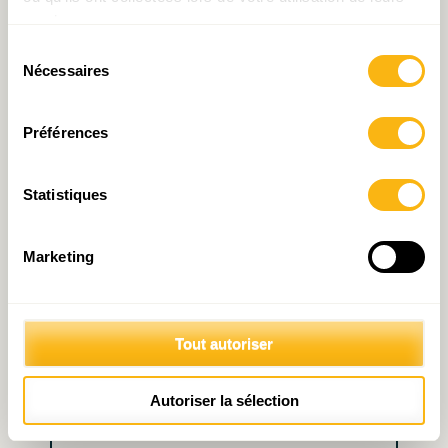
services.
Sélection
Nécessaires
du
Laisser un commentaire
consentement
Préférences
Votre adresse e-mail ne sera pas publiée.
Les
champs obligatoires sont indiqués avec
*
Statistiques
Commentaire
*
Marketing
Tout autoriser
Autoriser la sélection