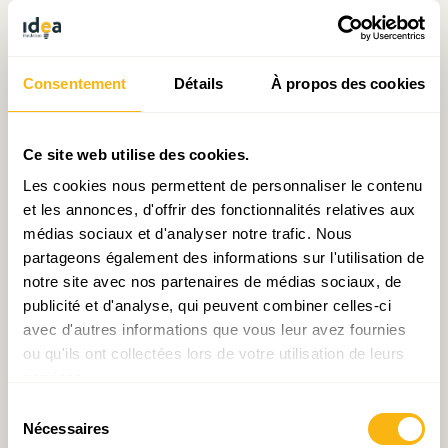
Écrit par Sarah Mellouet
le 12.10.2018
Consentement
Détails
À propos des cookies
Prendre contact avec Sarah Mellouet
Ce site web utilise des cookies.
Les cookies nous permettent de personnaliser le contenu
et les annonces, d'offrir des fonctionnalités relatives aux
médias sociaux et d'analyser notre trafic. Nous
Partager:
partageons également des informations sur l'utilisation de
notre site avec nos partenaires de médias sociaux, de
publicité et d'analyse, qui peuvent combiner celles-ci
avec d'autres informations que vous leur avez fournies
ou qu'ils ont collectées lors de votre utilisation de leurs
Laisser un commentaire
services.
Sélection
Votre adresse e-mail ne sera pas publiée.
Les
Nécessaires
du
champs obligatoires sont indiqués avec
*