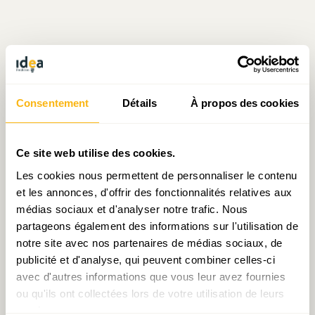
Écrit par Sarah Mellouet
Consentement
Détails
À propos des cookies
le 01.08.2018
Ce site web utilise des cookies.
Les cookies nous permettent de personnaliser le contenu
Prendre contact avec Sarah Mellouet
et les annonces, d'offrir des fonctionnalités relatives aux
médias sociaux et d'analyser notre trafic. Nous
partageons également des informations sur l'utilisation de
notre site avec nos partenaires de médias sociaux, de
publicité et d'analyse, qui peuvent combiner celles-ci
Partager:
avec d'autres informations que vous leur avez fournies
ou qu'ils ont collectées lors de votre utilisation de leurs
services.