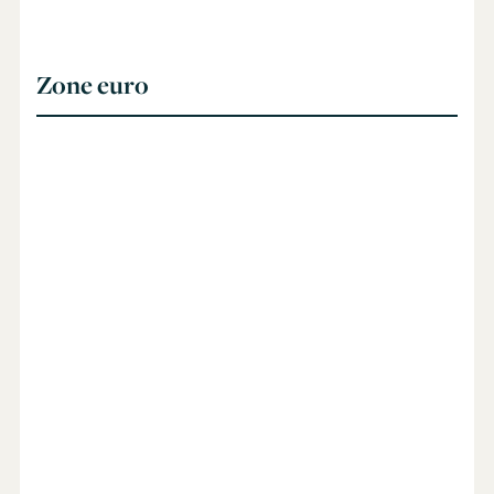
Zone euro
la croissance de la
zone euro s’élevait à 1,6%
L’emploi progresse