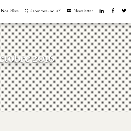
LinkedIn
Faceboo
Tw
Nos idées
Qui sommes-nous?
Newsletter
Octobre 2016