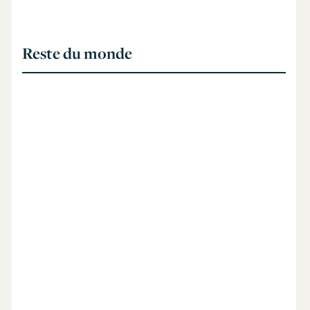
Reste du monde
global growth warning
note
ralentissement du commerce international se
poursuit