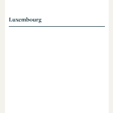
Luxembourg
le nombre de salariés résidents
étrangers a pour la première fois dépassé celui des
salariés résidents nationaux