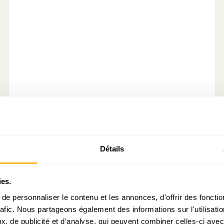
secteur financier
Deutsche Bank
Banca Monte dei
Paschi di Siena
Détails
Caixa Geral de Depositos
ies.
e personnaliser le contenu et les annonces, d'offrir des fonctio
rafic. Nous partageons également des informations sur l'utilisati
, de publicité et d'analyse, qui peuvent combiner celles-ci avec