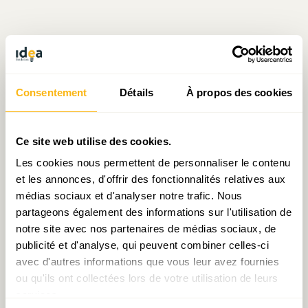
Écrit par Sarah Mellouet
Consentement
Détails
À propos des cookies
le 30.09.2016
Ce site web utilise des cookies.
Les cookies nous permettent de personnaliser le contenu
Prendre contact avec Sarah Mellouet
et les annonces, d'offrir des fonctionnalités relatives aux
médias sociaux et d'analyser notre trafic. Nous
partageons également des informations sur l'utilisation de
notre site avec nos partenaires de médias sociaux, de
Partager:
publicité et d'analyse, qui peuvent combiner celles-ci
avec d'autres informations que vous leur avez fournies
ou qu'ils ont collectées lors de votre utilisation de leurs
services.