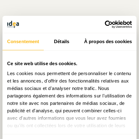
Écrit par Sarah Mellouet
Consentement
Détails
À propos des cookies
le 30.09.2016
Ce site web utilise des cookies.
Les cookies nous permettent de personnaliser le contenu
Prendre contact avec Sarah Mellouet
et les annonces, d'offrir des fonctionnalités relatives aux
médias sociaux et d'analyser notre trafic. Nous
partageons également des informations sur l'utilisation de
notre site avec nos partenaires de médias sociaux, de
Partager:
publicité et d'analyse, qui peuvent combiner celles-ci
avec d'autres informations que vous leur avez fournies
ou qu'ils ont collectées lors de votre utilisation de leurs
services.