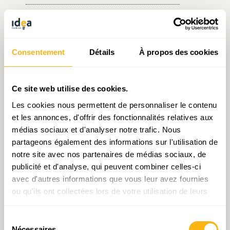
Écrit par Sarah Mellouet
le 19.07.2016
Consentement
Détails
À propos des cookies
Ce site web utilise des cookies.
Prendre contact avec Sarah Mellouet
Les cookies nous permettent de personnaliser le contenu
et les annonces, d'offrir des fonctionnalités relatives aux
médias sociaux et d'analyser notre trafic. Nous
partageons également des informations sur l'utilisation de
Partager:
notre site avec nos partenaires de médias sociaux, de
publicité et d'analyse, qui peuvent combiner celles-ci
avec d'autres informations que vous leur avez fournies
ou qu'ils ont collectées lors de votre utilisation de leurs
services.
Laisser un commentaire
Sélection
Nécessaires