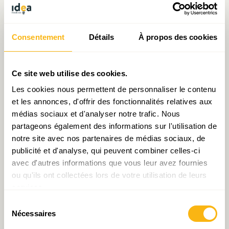
solde structurel sera de l’ordre de 300 millions
d’euros) étant actée, il reste 700 millions
d’euros supplémentaires à dégager sur la période.
Consentement
Détails
À propos des cookies
Les marges de manœuvre du côté des
prélèvements obligatoires étant fortement
Ce site web utilise des cookies.
réduites (malgré la volonté affichée par le
Les cookies nous permettent de personnaliser le contenu
et les annonces, d'offrir des fonctionnalités relatives aux
Gouvernement d’une « grande » réforme fiscale
médias sociaux et d'analyser notre trafic. Nous
pour 2016), c’est du coté des dépenses
partageons également des informations sur l'utilisation de
publiques, particulièrement dynamiques et
notre site avec nos partenaires de médias sociaux, de
élevées, qu’il faudra sans doute agir. Cependant
publicité et d'analyse, qui peuvent combiner celles-ci
cette démarche n’est pas sans risque ; une
avec d'autres informations que vous leur avez fournies
ou qu'ils ont collectées lors de votre utilisation de leurs
consolidation mal calibrée peut impacter
services.
négativement et fortement l’activité et rendre
Sélection
de fait hors de portée l’assainissement
Nécessaires
du
budgétaire envisagé.
consentement