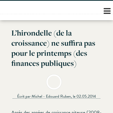
Skip
to
content
L’hirondelle (de la
croissance) ne suffira pas
pour le printemps (des
finances publiques)
Écrit par Michel - Edouard Ruben, le 02.05.2014
Après des années de croissance piteuse (2008-