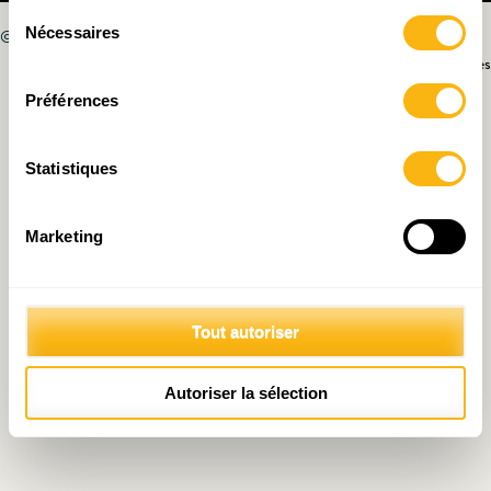
Sélection
Nécessaires
© 2026 Fondation IDEA
du
Politique de protection des données personnelles
consentement
Préférences
Statistiques
Marketing
Tout autoriser
Autoriser la sélection