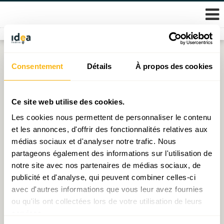
Skip
Consentement
Détails
À propos des cookies
to
content
Ce site web utilise des cookies.
Magalie Lech (économiste stagiaire)
Les cookies nous permettent de personnaliser le contenu
et les annonces, d'offrir des fonctionnalités relatives aux
magalie.lech@fondation-idea.lu
médias sociaux et d'analyser notre trafic. Nous
M. Lech est diplômée d’un bachelier en sciences économiques et de gestion
et finalise actuellement un master en sciences économiques à finalité «
partageons également des informations sur l'utilisation de
Economic Governance and Public Policy » à l’Université Libre de Bruxelles.
notre site avec nos partenaires de médias sociaux, de
Elle est stagiaire économiste au sein d’IDEA et ses travaux portent sur le
publicité et d'analyse, qui peuvent combiner celles-ci
thème de la diversification économique au Luxembourg.
avec d'autres informations que vous leur avez fournies
ou qu'ils ont collectées lors de votre utilisation de leurs
services.