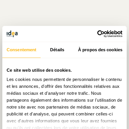
Consentement
Détails
À propos des cookies
Écrit par Corentin Przybylski
le 21.05.2026
Ce site web utilise des cookies.
Les cookies nous permettent de personnaliser le contenu
et les annonces, d'offrir des fonctionnalités relatives aux
Prendre contact avec Corentin Przybylski
médias sociaux et d'analyser notre trafic. Nous
partageons également des informations sur l'utilisation de
notre site avec nos partenaires de médias sociaux, de
publicité et d'analyse, qui peuvent combiner celles-ci
avec d'autres informations que vous leur avez fournies
Partager:
ou qu'ils ont collectées lors de votre utilisation de leurs