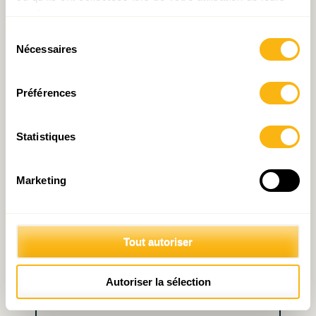
services.
Sélection
Nécessaires
du
Laisser un commentaire
consentement
Préférences
Votre adresse e-mail ne sera pas publiée.
Les
champs obligatoires sont indiqués avec
*
Statistiques
Commentaire
*
Marketing
Tout autoriser
Autoriser la sélection