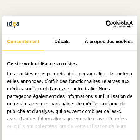
Écrit par Julien Mpia Massa
Consentement
Détails
À propos des cookies
le 04.02.2026
Ce site web utilise des cookies.
Les cookies nous permettent de personnaliser le contenu
Prendre contact avec Julien Mpia Massa
et les annonces, d'offrir des fonctionnalités relatives aux
médias sociaux et d'analyser notre trafic. Nous
partageons également des informations sur l'utilisation de
notre site avec nos partenaires de médias sociaux, de
Partager:
publicité et d'analyse, qui peuvent combiner celles-ci
avec d'autres informations que vous leur avez fournies
ou qu'ils ont collectées lors de votre utilisation de leurs
services.