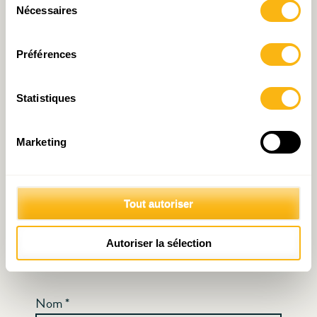
Nécessaires
du
Votre adresse e-mail ne sera pas publiée.
Les
consentement
champs obligatoires sont indiqués avec
*
Préférences
Commentaire
*
Statistiques
Marketing
Tout autoriser
Autoriser la sélection
Nom
*