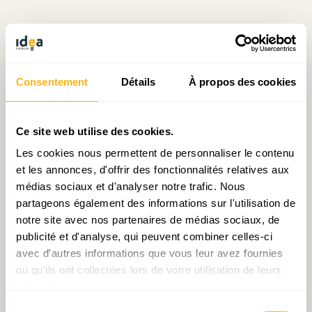
Écrit par Julien Mpia Massa
le 27.11.2025
Consentement
Détails
À propos des cookies
Ce site web utilise des cookies.
Prendre contact avec Julien Mpia Massa
Les cookies nous permettent de personnaliser le contenu
et les annonces, d'offrir des fonctionnalités relatives aux
médias sociaux et d'analyser notre trafic. Nous
partageons également des informations sur l'utilisation de
notre site avec nos partenaires de médias sociaux, de
Partager:
publicité et d'analyse, qui peuvent combiner celles-ci
avec d'autres informations que vous leur avez fournies
ou qu'ils ont collectées lors de votre utilisation de leurs
services.
Laisser un commentaire
Sélection