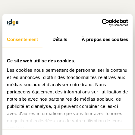
Écrit par Ioana Pop (économiste)
Consentement
Détails
À propos des cookies
le 22.05.2025
Ce site web utilise des cookies.
Les cookies nous permettent de personnaliser le contenu
Prendre contact avec Ioana Pop (économiste)
et les annonces, d'offrir des fonctionnalités relatives aux
médias sociaux et d'analyser notre trafic. Nous
partageons également des informations sur l'utilisation de
notre site avec nos partenaires de médias sociaux, de
Partager:
publicité et d'analyse, qui peuvent combiner celles-ci
avec d'autres informations que vous leur avez fournies
ou qu'ils ont collectées lors de votre utilisation de leurs
services.