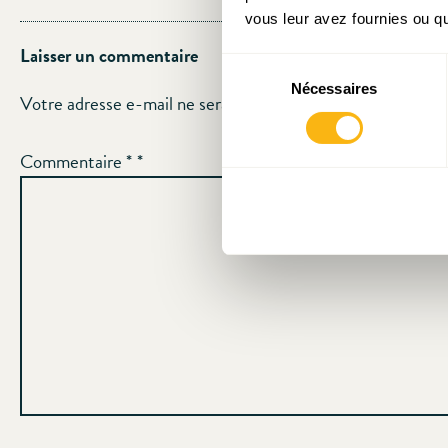
vous leur avez fournies ou qu'
Laisser un commentaire
Sélection
Nécessaires
du
Votre adresse e-mail ne sera pas publiée.
Les champs oblig
consentement
Commentaire
*