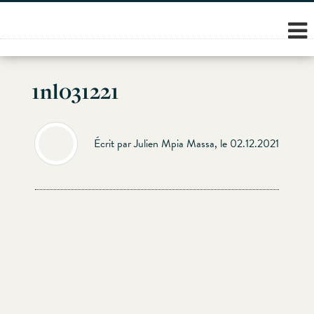
Skip
to
content
1nl031221
Écrit par Julien Mpia Massa, le 02.12.2021