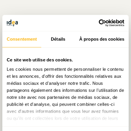
Écrit par Julien Mpia Massa
Consentement
Détails
À propos des cookies
le 02.12.2021
Ce site web utilise des cookies.
Les cookies nous permettent de personnaliser le contenu
Prendre contact avec Julien Mpia Massa
et les annonces, d'offrir des fonctionnalités relatives aux
médias sociaux et d'analyser notre trafic. Nous
partageons également des informations sur l'utilisation de
notre site avec nos partenaires de médias sociaux, de
Partager:
publicité et d'analyse, qui peuvent combiner celles-ci
avec d'autres informations que vous leur avez fournies
ou qu'ils ont collectées lors de votre utilisation de leurs
services.