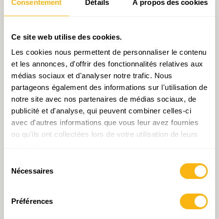
Consentement
Détails
À propos des cookies
Ce site web utilise des cookies.
Partager:
Les cookies nous permettent de personnaliser le contenu
et les annonces, d'offrir des fonctionnalités relatives aux
médias sociaux et d'analyser notre trafic. Nous
partageons également des informations sur l'utilisation de
notre site avec nos partenaires de médias sociaux, de
Laisser un commentaire
publicité et d'analyse, qui peuvent combiner celles-ci
avec d'autres informations que vous leur avez fournies
Votre adresse e-mail ne sera pas publiée.
Les
ou qu'ils ont collectées lors de votre utilisation de leurs
champs obligatoires sont indiqués avec
*
services.
Sélection
Commentaire
*
Nécessaires
du
consentement
Préférences