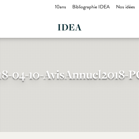
10ans
Bibliographie IDEA
Nos idées
IDEA
18-04-10-AvisAnnuel2018-P