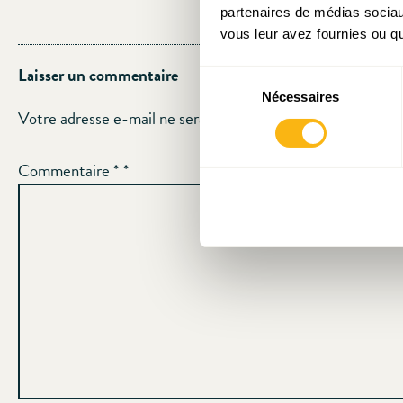
partenaires de médias sociaux
vous leur avez fournies ou qu'
Laisser un commentaire
Sélection
Nécessaires
du
Votre adresse e-mail ne sera pas publiée.
Les champs oblig
consentement
Commentaire
*