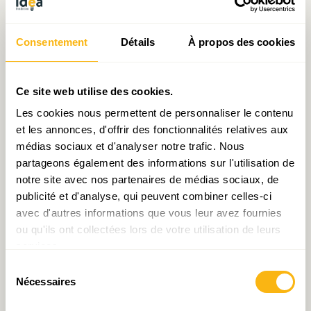
le 18.04.2017
Consentement
Détails
À propos des cookies
Prendre contact avec Sarah Mellouet
Ce site web utilise des cookies.
Les cookies nous permettent de personnaliser le contenu
et les annonces, d'offrir des fonctionnalités relatives aux
Partager:
médias sociaux et d'analyser notre trafic. Nous
partageons également des informations sur l'utilisation de
notre site avec nos partenaires de médias sociaux, de
publicité et d'analyse, qui peuvent combiner celles-ci
avec d'autres informations que vous leur avez fournies
Laisser un commentaire
ou qu'ils ont collectées lors de votre utilisation de leurs
services.
Votre adresse e-mail ne sera pas publiée.
Les
Sélection
champs obligatoires sont indiqués avec
*
Nécessaires
du
consentement