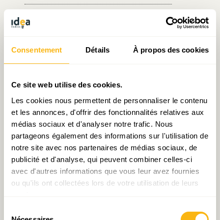
Écrit par Sarah Mellouet
le 19.07.2016
Consentement
Détails
À propos des cookies
Ce site web utilise des cookies.
Prendre contact avec Sarah Mellouet
Les cookies nous permettent de personnaliser le contenu
et les annonces, d'offrir des fonctionnalités relatives aux
médias sociaux et d'analyser notre trafic. Nous
partageons également des informations sur l'utilisation de
Partager:
notre site avec nos partenaires de médias sociaux, de
publicité et d'analyse, qui peuvent combiner celles-ci
avec d'autres informations que vous leur avez fournies
ou qu'ils ont collectées lors de votre utilisation de leurs
services.
Laisser un commentaire
Sélection
Nécessaires