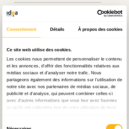
Écrit par Sarah Mellouet
le 18.07.2016
Consentement
Détails
À propos des cookies
Ce site web utilise des cookies.
Prendre contact avec Sarah Mellouet
Les cookies nous permettent de personnaliser le contenu
et les annonces, d'offrir des fonctionnalités relatives aux
médias sociaux et d'analyser notre trafic. Nous
partageons également des informations sur l'utilisation de
Partager:
notre site avec nos partenaires de médias sociaux, de
publicité et d'analyse, qui peuvent combiner celles-ci
avec d'autres informations que vous leur avez fournies
ou qu'ils ont collectées lors de votre utilisation de leurs
services.
Laisser un commentaire
Sélection
Nécessaires