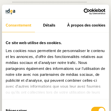
Écrit par Sarah Mellouet
le 18.07.2016
Consentement
Détails
À propos des cookies
Ce site web utilise des cookies.
Prendre contact avec Sarah Mellouet
Les cookies nous permettent de personnaliser le contenu
et les annonces, d'offrir des fonctionnalités relatives aux
médias sociaux et d'analyser notre trafic. Nous
partageons également des informations sur l'utilisation de
Partager:
notre site avec nos partenaires de médias sociaux, de
publicité et d'analyse, qui peuvent combiner celles-ci
avec d'autres informations que vous leur avez fournies
ou qu'ils ont collectées lors de votre utilisation de leurs
services.
Laisser un commentaire
Sélection
Nécessaires