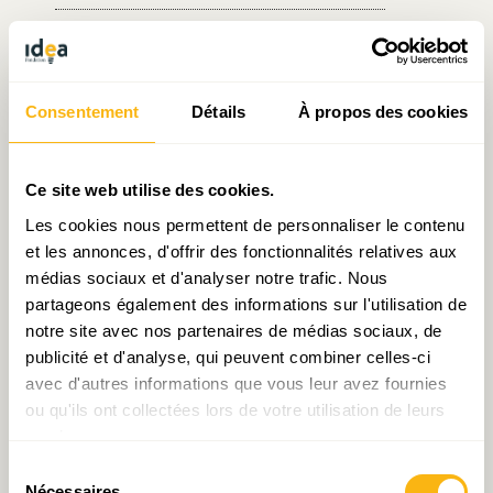
Écrit par Sarah Mellouet
le 18.07.2016
Consentement
Détails
À propos des cookies
Ce site web utilise des cookies.
Prendre contact avec Sarah Mellouet
Les cookies nous permettent de personnaliser le contenu
et les annonces, d'offrir des fonctionnalités relatives aux
médias sociaux et d'analyser notre trafic. Nous
partageons également des informations sur l'utilisation de
Partager:
notre site avec nos partenaires de médias sociaux, de
publicité et d'analyse, qui peuvent combiner celles-ci
avec d'autres informations que vous leur avez fournies
ou qu'ils ont collectées lors de votre utilisation de leurs
services.
Laisser un commentaire
Sélection
Nécessaires